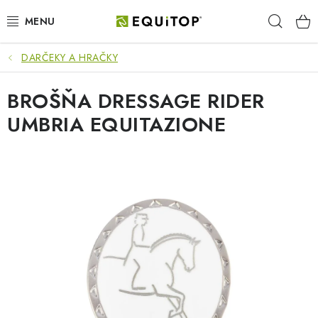
Prejsť
Hľad
na
obsah
DARČEKY A HRAČKY
JAZDEC
BROŠŇA DRESSAGE RIDER
KÔŇ
UMBRIA EQUITAZIONE
PONY
STAJŇA
PES
DARČEKOVÉ POUKAZY
VÝHODNE