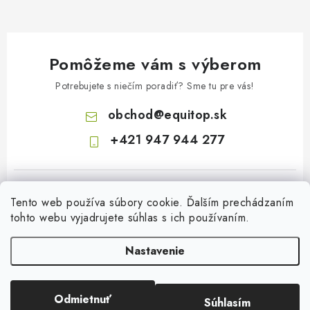
Pomôžeme vám s výberom
Potrebujete s niečím poradiť? Sme tu pre vás!
obchod
@
equitop.sk
+421 947 944 277
Tento web používa súbory cookie. Ďalším prechádzaním
tohto webu vyjadrujete súhlas s ich používaním.
Nastavenie
Z
á
p
Odmietnuť
Súhlasím
Copyright 2026
EquitopCorp s.r.o.
. Všetky práva vyhradené.