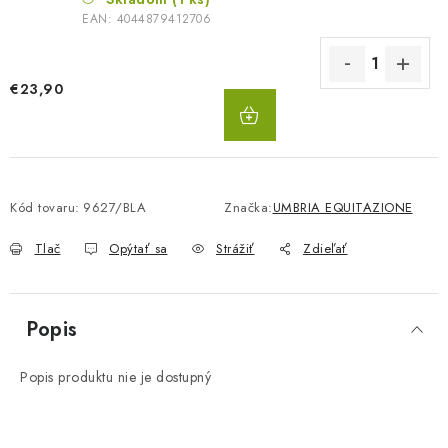
EAN:
4044879412706
€23,90
DO
KOŠÍKA
Kód tovaru:
9627/BLA
Značka:
UMBRIA EQUITAZIONE
Tlač
Opýtať sa
Strážiť
Zdieľať
Popis
Popis produktu nie je dostupný