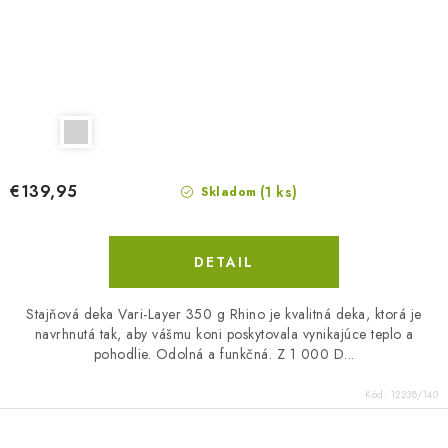
€139,95
(1 ks)
Skladom
DETAIL
Stajňová deka Vari-Layer 350 g Rhino je kvalitná deka, ktorá je
navrhnutá tak, aby vášmu koni poskytovala vynikajúce teplo a
pohodlie. Odolná a funkčná. Z 1 000 D...
Kód:
12238/140