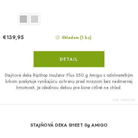
€139,95
(1 ks)
Skladom
DETAIL
Stajňová deka RipStop Insulator Plus 350 g Amigo s odnímateľným
krkom poskytuje vynikajúcu ochranu pred mrazom bez nadmernej
hmotnosti. Je ideálnou dekou pre kone citlivé na chlad.
Kód:
12241/125
STAJŇOVÁ DEKA SHEET 0g AMIGO