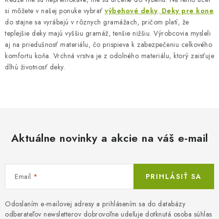
i
si môžete v našej ponuke vybrať
výbehové deky
.
Deky pre kone
s
do stajne sa vyrábajú v rôznych gramážach, pričom platí, že
u
teplejšie deky majú vyššiu gramáž, tenšie nižšiu. Výrobcovia mysleli
aj na priedušnosť materiálu, čo prispieva k zabezpečeniu celkového
komfortu koňa. Vrchná vrstva je z odolného materiálu, ktorý zaisťuje
dlhú životnosť deky.
Aktuálne novinky a akcie na váš e-mail
Email
PRIHLÁSIŤ SA
Odoslaním e-mailovej adresy a prihlásením sa do databázy
odberateľov newsletterov dobrovoľne udeľuje dotknutá osoba súhlas