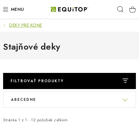
Prejsť
Hľad
na
obsah
DEKY PRE KONE
JAZDEC
KÔŇ
Stajňové deky
PONY
STAJŇA
FILTROVAŤ PRODUKTY
PES
R
V
ABECEDNE
a
ý
DARČEKOVÉ POUKAZY
d
p
e
Stránka
1
z
1
-
12
položiek celkom
i
VÝHODNE
n
s
i