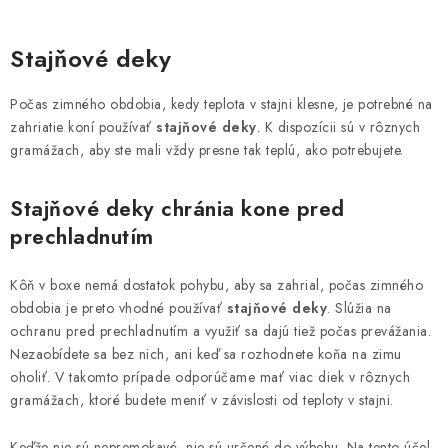
O
v
Stajňové deky
l
á
Počas zimného obdobia, kedy teplota v stajni klesne, je potrebné na
d
zahriatie koní používať
stajňové deky
. K dispozícii sú v rôznych
a
gramážach, aby ste mali vždy presne tak teplú, ako potrebujete.
c
i
Stajňové deky chránia kone pred
e
prechladnutím
p
r
Kôň v boxe nemá dostatok pohybu, aby sa zahrial, počas zimného
v
obdobia je preto vhodné používať
stajňové deky
. Slúžia na
k
ochranu pred prechladnutím a využiť sa dajú tiež počas prevážania.
y
Nezaobídete sa bez nich, ani keď sa rozhodnete koňa na zimu
oholiť. V takomto prípade odporúčame mať viac diek v rôznych
v
gramážach, ktoré budete meniť v závislosti od teploty v stajni.
ý
p
Keďže nie sú nepremokavé, nie sú určené do výbehu. Na tento účel