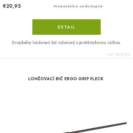
€20,95
Momentálne nedostupné
DETAIL
Dvojdielny lonžovací bič nylonový s protišmykovou rúčkou.
Kód:
10608/BLA
LONŽOVACÍ BIČ ERGO GRIP FLECK