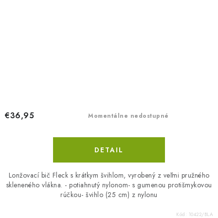
€36,95
Momentálne nedostupné
DETAIL
Lonžovací bič Fleck s krátkym švihlom, vyrobený z veľmi pružného
skleneného vlákna. - potiahnutý nylonom- s gumenou protišmykovou
rúčkou- švihlo (25 cm) z nylonu
Kód:
10422/BLA