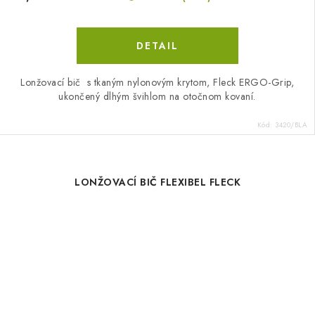
DETAIL
Lonžovací bič s tkaným nylonovým krytom, Fleck ERGO-Grip,
ukončený dlhým švihlom na otočnom kovaní.
Kód:
3420/BLA
LONŽOVACÍ BIČ FLEXIBEL FLECK