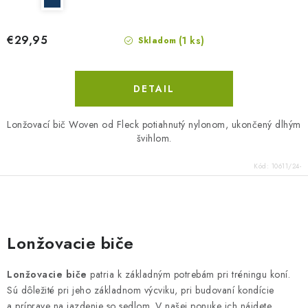
€29,95
(1 ks)
Skladom
DETAIL
Lonžovací bič Woven od Fleck potiahnutý nylonom, ukončený dlhým
švihlom.
Kód:
10611/24-
O
v
Lonžovacie biče
l
á
Lonžovacie biče
patria k základným potrebám pri tréningu koní.
d
Sú dôležité pri jeho základnom výcviku, pri budovaní kondície
a
a príprave na jazdenie so sedlom. V našej ponuke ich nájdete