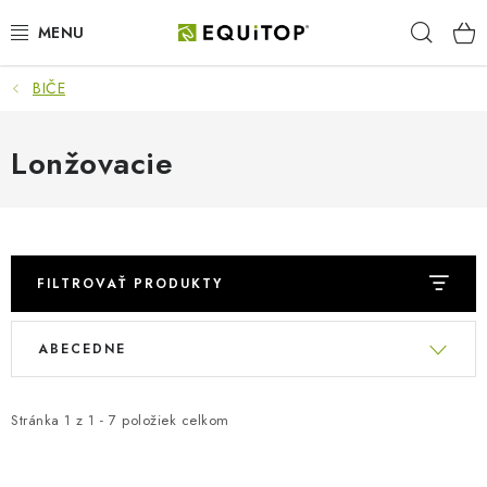
Prejsť
Hľad
na
obsah
BIČE
JAZDEC
KÔŇ
Lonžovacie
PONY
STAJŇA
FILTROVAŤ PRODUKTY
PES
R
V
ABECEDNE
a
ý
DARČEKOVÉ POUKAZY
d
p
e
Stránka
1
z
1
-
7
položiek celkom
i
VÝHODNE
n
s
i