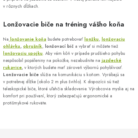
c
v rôznych dĺžkach.
i
e
Lonžovacie biče na tréning vášho koňa
p
r
Na
lonžovanie koňa
budete potrebovať
lonžku
,
lonžovaciu
v
ohlávku
,
obrušník
,
lonžovací bič
a
vybrať si môžete tiež
lonžovaciu spojku
. Aby vám kôň v prípade prudšieho pohybu
k
nespôsobil popáleniny na pokožke, nezabudnite na
jazdecké
y
rukavice
,
v ktorých budete mať zároveň výbornú pohyblivosť.
v
Lonžovacie biče
slúžia na komunikáciu s koňom. Vyrábajú sa
ý
v potrebnej dĺžke (okolo 2 m plus švihlo). K dispozícii sú tiež
p
teleskopické biče, ktoré uľahčia skladovanie. Výrobcovia myslia aj na
i
komfort pri používaní, ktorý zabezpečujú ergonomické a
s
protišmykové rukoväte.
u