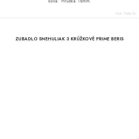
koňa. Hrúbka: 18mm.
Kód:
7248/13-
ZUBADLO SNEHULIAK 3 KRÚŽKOVÉ PRIME BERIS