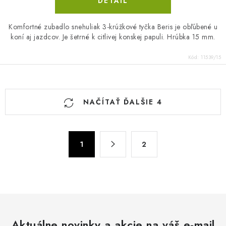
DETAIL
Komfortné zubadlo snehuliak 3-krúžkové tyčka Beris je obľúbené u
koní aj jazdcov. Je šetrné k citlivej konskej papuli. Hrúbka 15 mm.
Kód:
11539/15
O
NAČÍTAŤ ĎALŠIE 4
v
l
á
S
d
1
2
t
a
r
c
á
n
i
k
e
o
p
v
Aktuálne novinky a akcie na váš e-mail