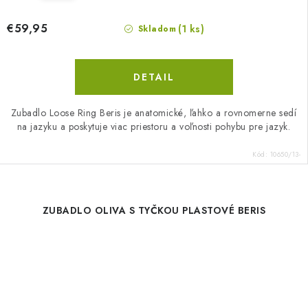
€59,95
(1 ks)
Skladom
DETAIL
Zubadlo Loose Ring Beris je anatomické, ľahko a rovnomerne sedí
na jazyku a poskytuje viac priestoru a voľnosti pohybu pre jazyk.
Kód:
10650/13-
ZUBADLO OLIVA S TYČKOU PLASTOVÉ BERIS