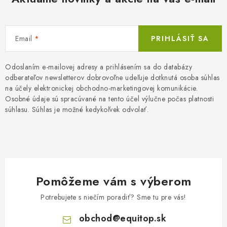
r
a
v
n
k
i
y
Email
PRIHLÁSIŤ SA
e
v
ý
Odoslaním e-mailovej adresy a prihlásením sa do databázy
p
odberateľov newsletterov dobrovoľne udeľuje dotknutá osoba súhlas
na účely elektronickej obchodno-marketingovej komunikácie.
i
Osobné údaje sú spracúvané na tento účel výlučne počas platnosti
s
súhlasu. Súhlas je možné kedykoľvek odvolať.
u
Pomôžeme vám s výberom
Potrebujete s niečím poradiť? Sme tu pre vás!
obchod
@
equitop.sk