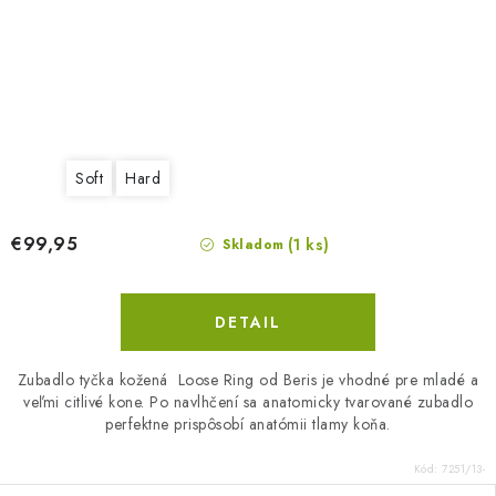
Soft
Hard
€99,95
(1 ks)
Skladom
DETAIL
Zubadlo tyčka kožená Loose Ring od Beris je vhodné pre mladé a
veľmi citlivé kone. Po navlhčení sa anatomicky tvarované zubadlo
perfektne prispôsobí anatómii tlamy koňa.
Kód:
7251/13-