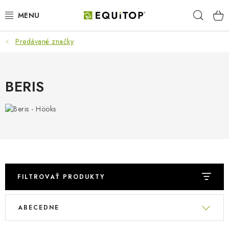
Prejsť
Hľad
na
obsah
Predávané značky
JAZDEC
KÔŇ
BERIS
PONY
STAJŇA
PES
DARČEKOVÉ POUKAZY
FILTROVAŤ PRODUKTY
V
R
VÝHODNE
ABECEDNE
ý
a