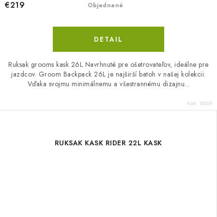
€219
Objednané
DETAIL
Ruksak grooms kask 26L Navrhnuté pre ošetrovateľov, ideálne pre
jazdcov. Groom Backpack 26L je najširší batoh v našej kolekcii.
Vďaka svojmu minimálnemu a všestrannému dizajnu...
Kód:
10029
RUKSAK KASK RIDER 22L KASK