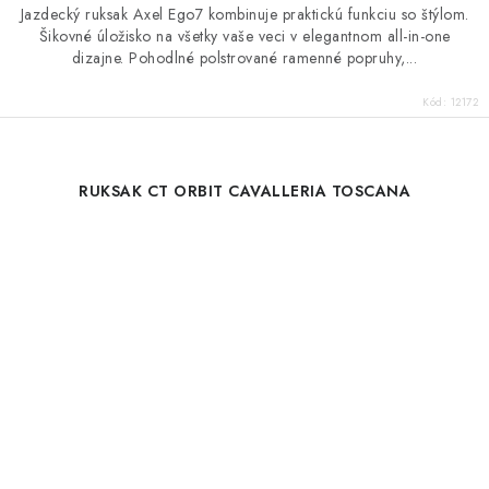
Jazdecký ruksak Axel Ego7 kombinuje praktickú funkciu so štýlom.
Šikovné úložisko na všetky vaše veci v elegantnom all-in-one
dizajne. Pohodlné polstrované ramenné popruhy,...
Kód:
12172
RUKSAK CT ORBIT CAVALLERIA TOSCANA