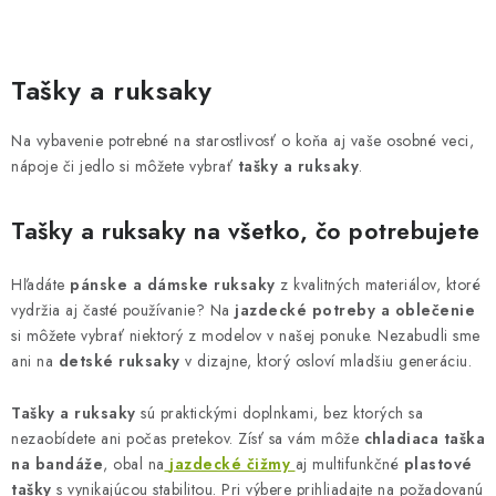
O
v
Tašky a ruksaky
l
á
Na vybavenie potrebné na starostlivosť o koňa aj vaše osobné veci,
d
nápoje či jedlo si môžete vybrať
tašky a ruksaky
.
a
c
Tašky a ruksaky na všetko, čo potrebujete
i
e
Hľadáte
pánske a dámske ruksaky
z kvalitných materiálov, ktoré
p
vydržia aj časté používanie? Na
jazdecké potreby a oblečenie
r
si môžete vybrať niektorý z modelov v našej ponuke. Nezabudli sme
v
ani na
detské ruksaky
v dizajne, ktorý osloví mladšiu generáciu.
k
Tašky a ruksaky
sú praktickými doplnkami, bez ktorých sa
y
nezaobídete ani počas pretekov. Zísť sa vám môže
chladiaca taška
v
na bandáže
, obal na
jazdecké čižmy
aj multifunkčné
plastové
ý
tašky
s vynikajúcou stabilitou. Pri výbere prihliadajte na požadovanú