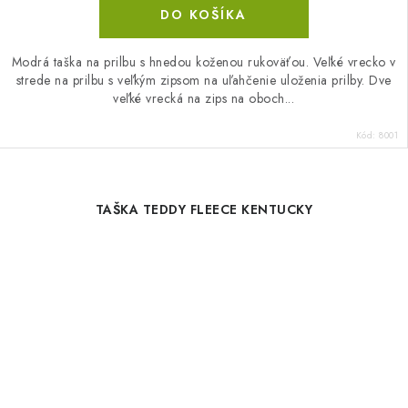
DO KOŠÍKA
Modrá taška na prilbu s hnedou koženou rukoväťou. Veľké vrecko v
strede na prilbu s veľkým zipsom na uľahčenie uloženia prilby. Dve
veľké vrecká na zips na oboch...
Kód:
8001
TAŠKA TEDDY FLEECE KENTUCKY