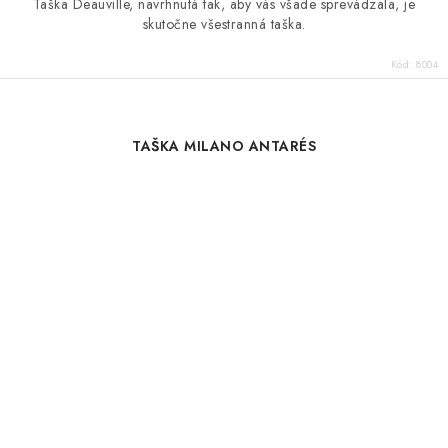
Taška Deauville, navrhnutá tak, aby vás všade sprevádzala, je
skutočne všestranná taška.
Kód:
8004
TAŠKA MILANO ANTARÉS