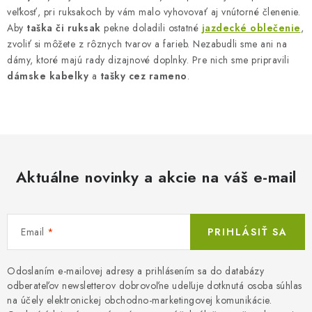
p
veľkosť, pri ruksakoch by vám malo vyhovovať aj vnútorné členenie.
i
Aby
taška či ruksak
pekne doladili ostatné
jazdecké oblečenie
,
s
zvoliť si môžete z rôznych tvarov a farieb. Nezabudli sme ani na
u
dámy, ktoré majú rady dizajnové doplnky. Pre nich sme pripravili
dámske kabelky
a
tašky cez rameno
.
Aktuálne novinky a akcie na váš e-mail
Email
PRIHLÁSIŤ SA
Odoslaním e-mailovej adresy a prihlásením sa do databázy
odberateľov newsletterov dobrovoľne udeľuje dotknutá osoba súhlas
na účely elektronickej obchodno-marketingovej komunikácie.