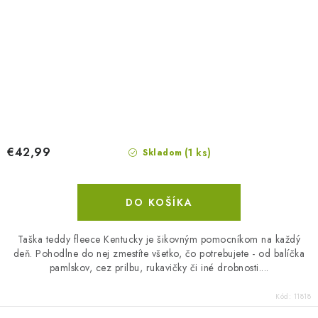
€42,99
(1 ks)
Skladom
DO KOŠÍKA
Taška teddy fleece Kentucky je šikovným pomocníkom na každý
deň. Pohodlne do nej zmestíte všetko, čo potrebujete - od balíčka
pamlskov, cez prilbu, rukavičky či iné drobnosti....
Kód:
11818