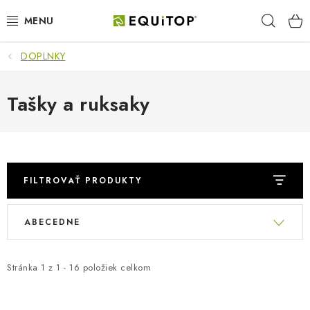
Prejsť
Hľad
na
obsah
DOPLNKY
JAZDEC
KÔŇ
Tašky a ruksaky
PONY
STAJŇA
FILTROVAŤ PRODUKTY
PES
R
V
ABECEDNE
a
ý
DARČEKOVÉ POUKAZY
d
p
e
Stránka
1
z
1
-
16
položiek celkom
i
VÝHODNE
n
s
i