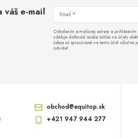
 váš e-mail
Email
Odoslaním e-mailovej adresy a prihlásením
udeľuje dotknutá osoba súhlas na účely el
údaje sú spracúvané na tento účel výlučne p
odvolať.
obchod
@
equitop.sk
+421 947 944 277
!