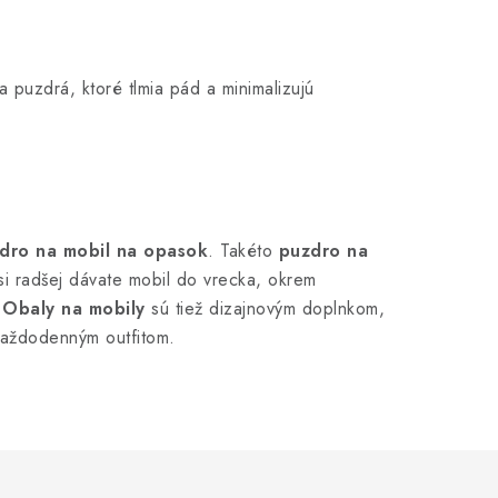
a puzdrá, ktoré tlmia pád a minimalizujú
dro na mobil na opasok
. Takéto
puzdro na
i radšej dávate mobil do vrecka, okrem
.
Obaly na mobily
sú tiež dizajnovým doplnkom,
 každodenným outfitom.