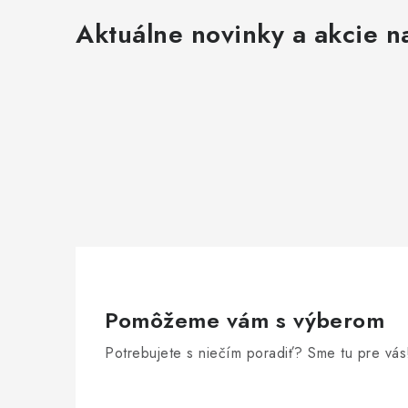
ý
Aktuálne novinky a akcie na
p
i
s
u
Pomôžeme vám s výberom
Potrebujete s niečím poradiť? Sme tu pre vás