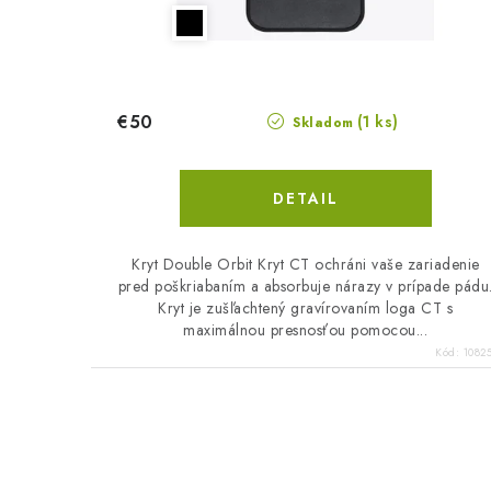
u
u
k
k
t
t
€50
(1 ks)
Skladom
o
o
v
v
DETAIL
Kryt Double Orbit Kryt CT ochráni vaše zariadenie
pred poškriabaním a absorbuje nárazy v prípade pádu
Kryt je zušľachtený gravírovaním loga CT s
maximálnou presnosťou pomocou...
Kód:
1082
O