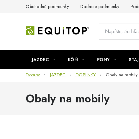
Prejsť
Obchodné podmienky
Dodacie podmienky
Pod
na
obsah
JAZDEC
KÔŇ
PONY
STA
Domov
JAZDEC
DOPLNKY
Obaly na mobily
Obaly na mobily