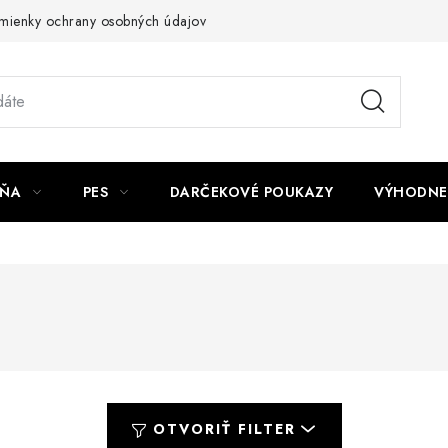
mienky ochrany osobných údajov
Napíšte nám
JŇA
PES
DARČEKOVÉ POUKAZY
VÝHODNE
OTVORIŤ FILTER