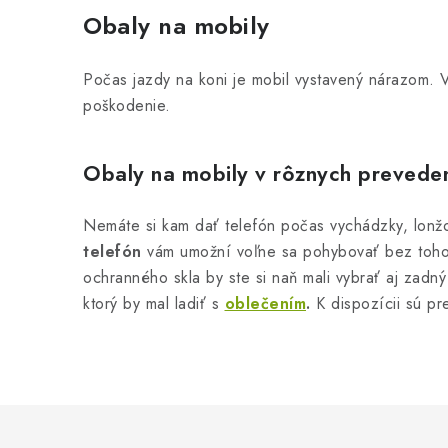
v
Obaly na mobily
l
á
Počas jazdy na koni je mobil vystavený nárazom. 
d
poškodenie.
a
c
Obaly na mobily v rôznych prevede
i
e
Nemáte si kam dať telefón počas vychádzky, lonžo
telefón
vám umožní voľne sa pohybovať bez toho, 
p
ochranného skla by ste si naň mali vybrať aj zadn
r
ktorý by mal ladiť s
oblečením
.
K dispozícii sú pr
v
k
y
v