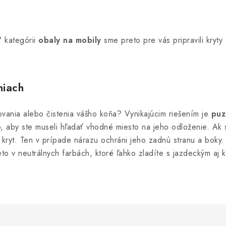
V kategórii
obaly na mobily
sme preto pre vás pripravili kryty 
niach
vania alebo čistenia vášho koňa? Vynikajúcim riešením je
puz
aby ste museli hľadať vhodné miesto na jeho odloženie. Ak s
ý kryt. Ten v prípade nárazu ochráni jeho zadnú stranu a boky
eto v neutrálnych farbách, ktoré ľahko zladíte s jazdeckým aj