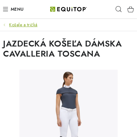
Prejsť
Hľad
na
obsah
Košele a tričká
JAZDEC
JAZDECKÁ KOŠEĽA DÁMSKA
KÔŇ
CAVALLERIA TOSCANA
PONY
STAJŇA
PES
DARČEKOVÉ POUKAZY
VÝHODNE