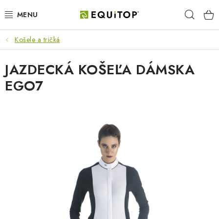
Prejsť
Hľad
na
obsah
Košele a tričká
JAZDEC
JAZDECKÁ KOŠEĽA DÁMSKA
KÔŇ
EGO7
PONY
STAJŇA
PES
DARČEKOVÉ POUKAZY
VÝHODNE