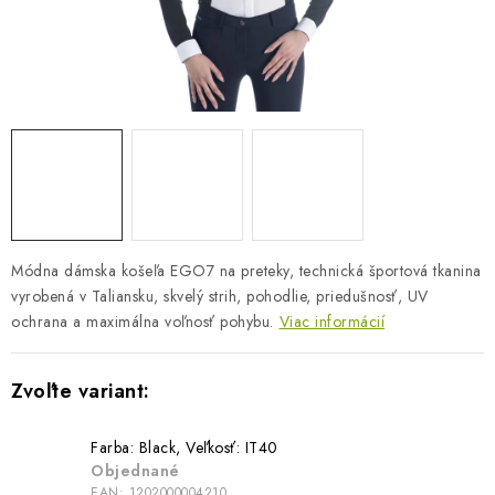
BLOG
KONTAKTY
PREDAJŇA
ZNAČKY
Obchodné podmienky
Dodacie podmienky
Módna dámska košeľa EGO7 na preteky, technická športová tkanina
Podmienky ochrany osobných údajov
Napíšte nám
vyrobená v Taliansku, skvelý strih, pohodlie, priedušnosť, UV
ochrana a maximálna voľnosť pohybu.
Viac informácií
Farba: Black, Veľkosť: IT40
Objednané
EAN:
1202000004210