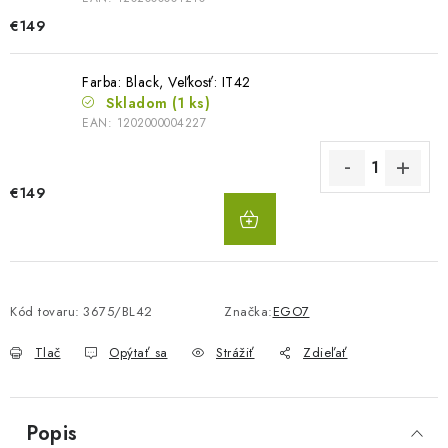
€149
Farba: Black, Veľkosť: IT42
Skladom
(1 ks)
EAN:
1202000004227
€149
DO
KOŠÍKA
Kód tovaru:
3675/BL42
Značka:
EGO7
Tlač
Opýtať sa
Strážiť
Zdieľať
Popis