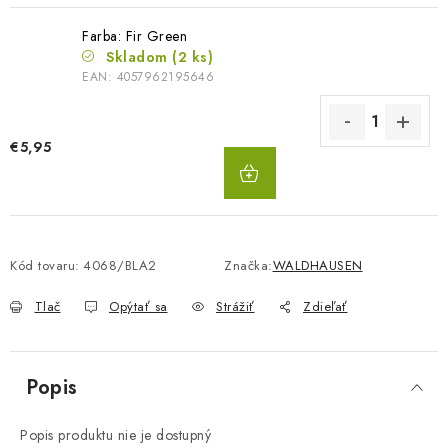
Farba: Fir Green
Skladom
(2 ks)
EAN:
4057962195646
€5,95
DO
KOŠÍKA
Kód tovaru:
4068/BLA2
Značka:
WALDHAUSEN
Tlač
Opýtať sa
Strážiť
Zdieľať
Popis
Popis produktu nie je dostupný