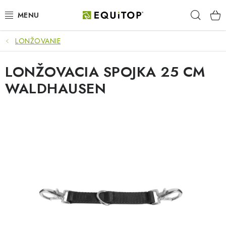
Prejsť
Hľad
na
obsah
LONŽOVANIE
JAZDEC
LONŽOVACIA SPOJKA 25 CM
KÔŇ
WALDHAUSEN
PONY
STAJŇA
PES
DARČEKOVÉ POUKAZY
VÝHODNE