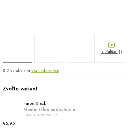
BLOG
KONTAKTY
PREDAJŇA
ZNAČKY
+ ďalšie (1)
Obchodné podmienky
Dodacie podmienky
S 2 karabínami
Podmienky ochrany osobných údajov
Viac informácií
Napíšte nám
Farba: Black
Momentálne nedostupné
EAN:
4043969031711
€5,95