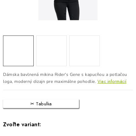
BLOG
KONTAKTY
PREDAJŇA
ZNAČKY
Obchodné podmienky
Dodacie podmienky
Podmienky ochrany osobných údajov
Napíšte nám
Dámska bavlnená mikina Rider's Gene s kapucňou a potlačou
Viac informácií
loga, moderný dizajn pre maximálne pohodlie.
Tabulka