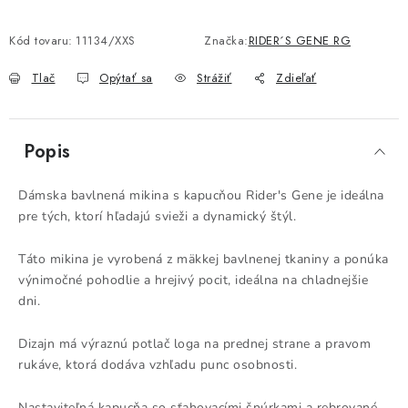
Kód tovaru:
11134/XXS
Značka:
RIDER´S GENE RG
Tlač
Opýtať sa
Strážiť
Zdieľať
Popis
Dámska bavlnená mikina s kapucňou Rider's Gene je ideálna
pre tých, ktorí hľadajú svieži a dynamický štýl.
Táto mikina je vyrobená z mäkkej bavlnenej tkaniny a ponúka
výnimočné pohodlie a hrejivý pocit, ideálna na chladnejšie
dni.
Dizajn má výraznú potlač loga na prednej strane a pravom
rukáve, ktorá dodáva vzhľadu punc osobnosti.
Nastaviteľná kapucňa so sťahovacími šnúrkami a rebrované