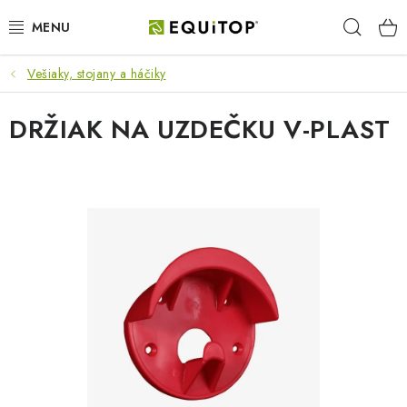
Prejsť
Hľad
na
obsah
Vešiaky, stojany a háčiky
JAZDEC
DRŽIAK NA UZDEČKU V-PLAST
KÔŇ
PONY
STAJŇA
PES
DARČEKOVÉ POUKAZY
VÝHODNE