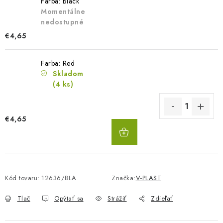
Farba: Black
Momentálne
nedostupné
€4,65
Farba: Red
Skladom
(4 ks)
€4,65
DO
KOŠÍKA
Kód tovaru:
12636/BLA
Značka:
V-PLAST
Tlač
Opýtať sa
Strážiť
Zdieľať