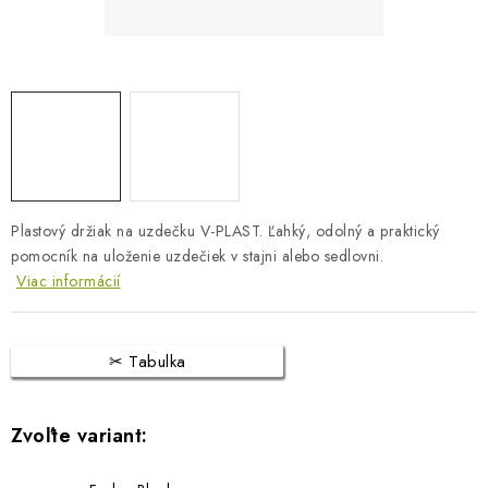
BLOG
KONTAKTY
PREDAJŇA
ZNAČKY
Plastový držiak na uzdečku V-PLAST. Ľahký, odolný a praktický
Obchodné podmienky
Dodacie podmienky
pomocník na uloženie uzdečiek v stajni alebo sedlovni.
Podmienky ochrany osobných údajov
Napíšte nám
Viac informácií
Tabulka