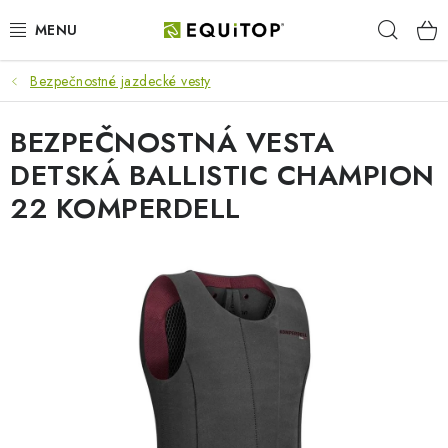
Prejsť
Hľad
na
obsah
Bezpečnostné jazdecké vesty
JAZDEC
BEZPEČNOSTNÁ VESTA
KÔŇ
DETSKÁ BALLISTIC CHAMPION
PONY
22 KOMPERDELL
STAJŇA
PES
DARČEKOVÉ POUKAZY
VÝHODNE