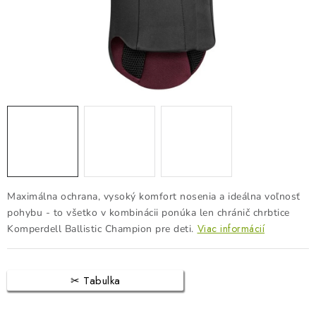
BLOG
KONTAKTY
PREDAJŇA
ZNAČKY
Obchodné podmienky
Dodacie podmienky
Podmienky ochrany osobných údajov
Napíšte nám
Maximálna ochrana, vysoký komfort nosenia a ideálna voľnosť
pohybu - to všetko v kombinácii ponúka len chránič chrbtice
Viac informácií
Komperdell Ballistic Champion pre deti.
Tabulka