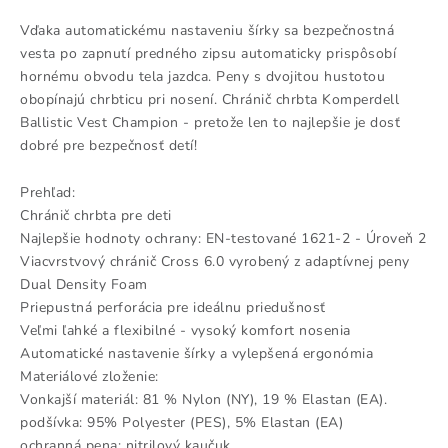
Vďaka automatickému nastaveniu šírky sa bezpečnostná
vesta po zapnutí predného zipsu automaticky prispôsobí
hornému obvodu tela jazdca. Peny s dvojitou hustotou
obopínajú chrbticu pri nosení. Chránič chrbta Komperdell
Ballistic Vest Champion - pretože len to najlepšie je dosť
dobré pre bezpečnosť detí!
Prehľad:
Chránič chrbta pre deti
Najlepšie hodnoty ochrany: EN-testované 1621-2 - Úroveň 2
Viacvrstvový chránič Cross 6.0 vyrobený z adaptívnej peny
Dual Density Foam
Priepustná perforácia pre ideálnu priedušnosť
Veľmi ľahké a flexibilné - vysoký komfort nosenia
Automatické nastavenie šírky a vylepšená ergonómia
Materiálové zloženie:
Vonkajší materiál: 81 % Nylon (NY), 19 % Elastan (EA).
podšívka: 95% Polyester (PES), 5% Elastan (EA)
ochranná pena: nitrilový kaučuk