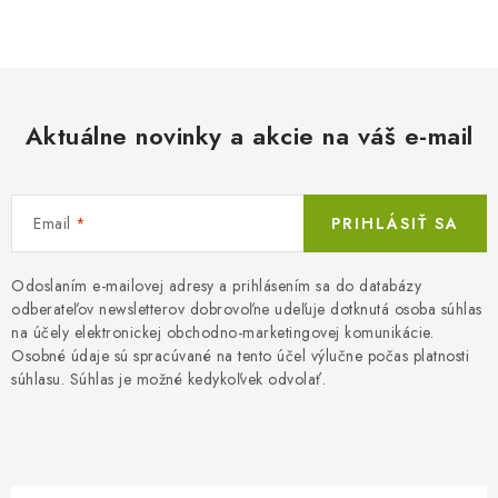
O
v
l
á
d
Aktuálne novinky a akcie na váš e-mail
a
c
i
Email
PRIHLÁSIŤ SA
e
p
r
Odoslaním e-mailovej adresy a prihlásením sa do databázy
odberateľov newsletterov dobrovoľne udeľuje dotknutá osoba súhlas
v
na účely elektronickej obchodno-marketingovej komunikácie.
k
Osobné údaje sú spracúvané na tento účel výlučne počas platnosti
y
súhlasu. Súhlas je možné kedykoľvek odvolať.
v
ý
p
i