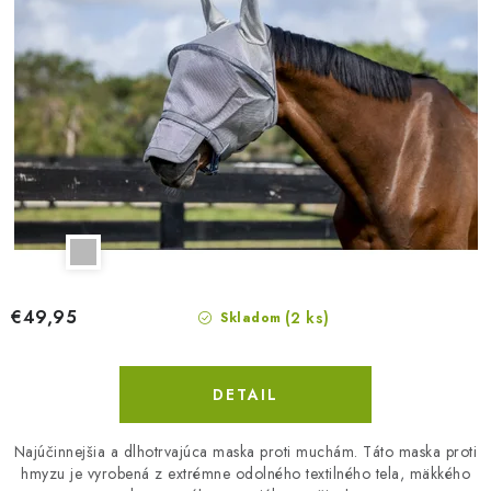
€49,95
(2 ks)
Skladom
DETAIL
Najúčinnejšia a dlhotrvajúca maska proti muchám. Táto maska proti
hmyzu ​​je vyrobená z extrémne odolného textilného tela, mäkkého