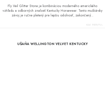
Fly Veil Glitter Stone je kombináciou moderného amerického
vzhľadu a odborných znalostí Kentucky Horsewear. Tento muškársky
závoj je ručne pletený pre lepšiu odolnosť, zakončený...
Kód:
9009/FUL
UŠAŇA WELLINGTON VELVET KENTUCKY