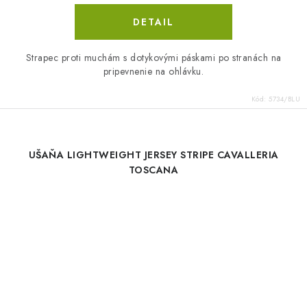
DETAIL
Strapec proti muchám s dotykovými páskami po stranách na
pripevnenie na ohlávku.
Kód:
5734/BLU
UŠAŇA LIGHTWEIGHT JERSEY STRIPE CAVALLERIA
TOSCANA