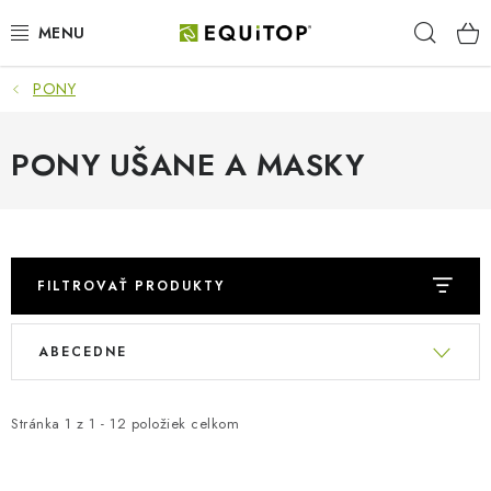
Prejsť
Hľad
na
obsah
PONY
JAZDEC
KÔŇ
PONY UŠANE A MASKY
PONY
STAJŇA
FILTROVAŤ PRODUKTY
PES
R
V
ABECEDNE
a
ý
DARČEKOVÉ POUKAZY
d
p
e
Stránka
1
z
1
-
12
položiek celkom
i
VÝHODNE
n
s
i