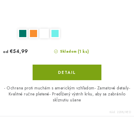
€54,99
(1 ks)
od
Skladom
DETAIL
- Ochrana proti muchám s americkým vzhľadom- Zamatové detaily-
Kvalitné ručne pletené- Predĺžený výstrih krku, aby sa zabránilo
skĺznutiu ušane
Kód:
2208/RED