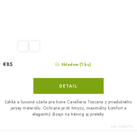
€85
(1 ks)
Skladom
DETAIL
Ľahká a luxusná ušaňa pre kone Cavalleria Toscana z priedušného
jersey materiálu. Ochrana proti hmyzu, maximálny komfort a
elegantný dizajn na tréning aj preteky.
Kód:
12304/FUL