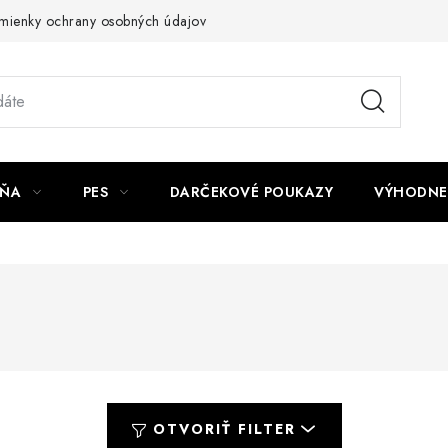
mienky ochrany osobných údajov
Napíšte nám
JŇA
PES
DARČEKOVÉ POUKAZY
VÝHODNE
OTVORIŤ FILTER