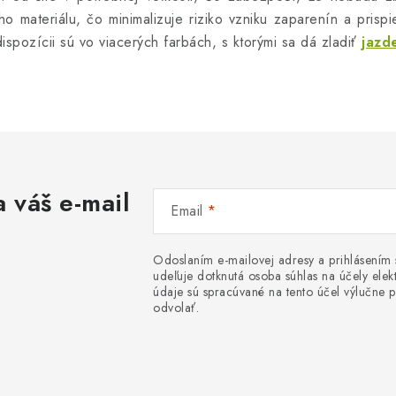
ho materiálu, čo minimalizuje riziko vzniku zaparenín a pris
spozícii sú vo viacerých farbách, s ktorými sa dá zladiť
jazd
 váš e-mail
Email
Odoslaním e-mailovej adresy a prihlásením
udeľuje dotknutá osoba súhlas na účely el
údaje sú spracúvané na tento účel výlučne p
odvolať.