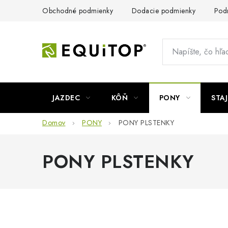
Prejsť
Obchodné podmienky
Dodacie podmienky
Pod
na
obsah
JAZDEC
KÔŇ
PONY
STA
Domov
PONY
PONY PLSTENKY
PONY PLSTENKY