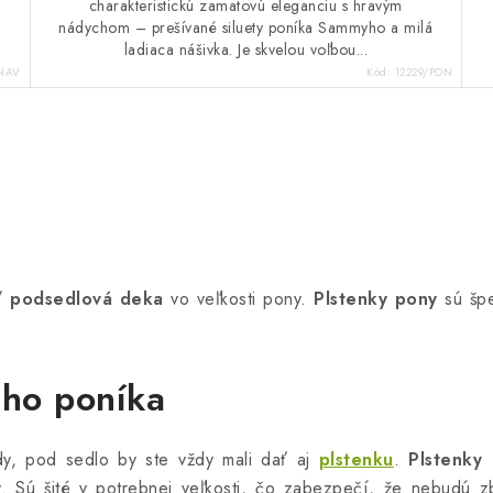
charakteristickú zamatovú eleganciu s hravým
nádychom – prešívané siluety poníka Sammyho a milá
ladiaca nášivka. Je skvelou voľbou...
NAV
Kód:
12229/PON
ať
podsedlová deka
vo veľkosti pony.
Plstenky pony
sú špe
ého poníka
dy, pod sedlo by ste vždy mali dať aj
plstenku
.
Plstenky
y. Sú šité v potrebnej veľkosti, čo zabezpečí, že nebudú 