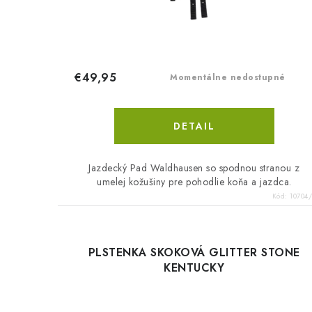
u
u
k
k
t
t
€49,95
Momentálne nedostupné
o
o
v
v
DETAIL
Jazdecký Pad Waldhausen so spodnou stranou z
umelej kožušiny pre pohodlie koňa a jazdca.
Kód:
10704
PLSTENKA SKOKOVÁ GLITTER STONE
KENTUCKY