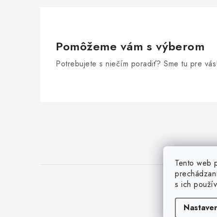
Pomôžeme vám s výberom
Potrebujete s niečím poradiť? Sme tu pre vás
Z
á
p
ä
Tento web p
prechádzaní
t
s ich použí
i
Nastaven