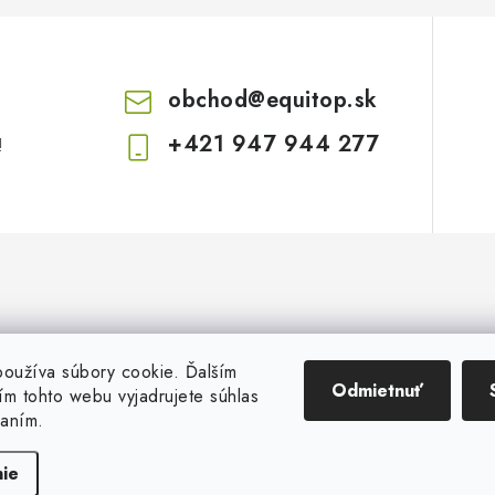
obchod
@
equitop.sk
+421 947 944 277
!
oužíva súbory cookie. Ďalším
Odmietnuť
m tohto webu vyjadrujete súhlas
vaním.
Copyright 2026
EquitopCorp s.r.o.
. Všetky práva vyhradené.
Vytvoril Shoptet
ie