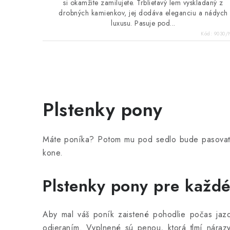
si okamžite zamilujete. Trblietavý lem vyskladaný z
drobných kamienkov, jej dodáva eleganciu a nádych
luxusu. Pasuje pod...
Kód:
9030/
O
v
Plstenky pony
l
á
Máte poníka? Potom mu pod sedlo bude pasov
d
kone.
a
c
Plstenky pony pre každ
i
e
Aby mal váš poník zaistené pohodlie počas jaz
odieraním. Vyplnené sú penou, ktorá tlmí náraz