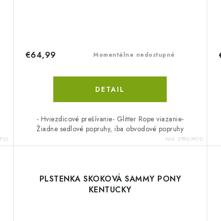
€64,99
Momentálne nedostupné
DETAIL
- Hviezdicové prešívanie- Glitter Rope viazanie-
Žiadne sedlové popruhy, iba obvodové popruhy
/FUL
Kód:
3780/MOD
PLSTENKA SKOKOVÁ SAMMY PONY
KENTUCKY