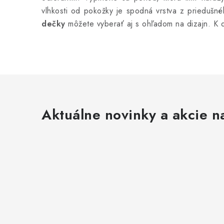
p
vlhkosti od pokožky je spodná vrstva z priedušné
r
dečky
môžete vyberať aj s ohľadom na dizajn. K di
v
k
y
v
ý
Aktuálne novinky a akcie na
p
i
s
u