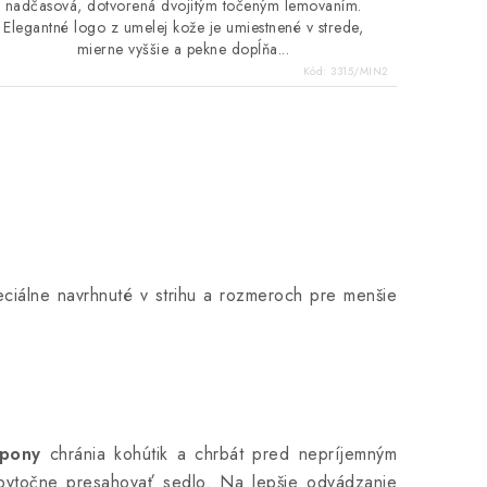
nadčasová, dotvorená dvojitým točeným lemovaním.
Elegantné logo z umelej kože je umiestnené v strede,
mierne vyššie a pekne dopĺňa...
Kód:
3315/MIN2
ciálne navrhnuté v strihu a rozmeroch pre menšie
 pony
chránia kohútik a chrbát pred nepríjemným
zbytočne presahovať sedlo. Na lepšie odvádzanie