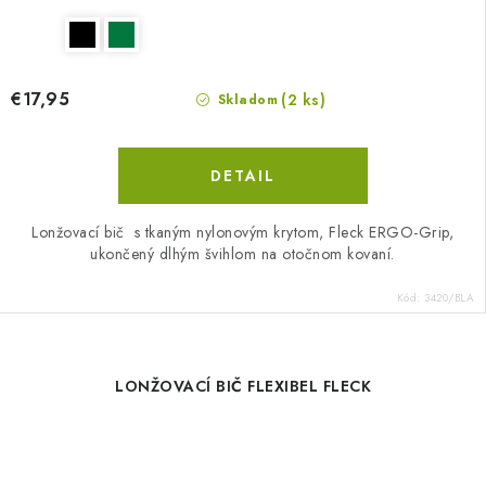
€17,95
(2 ks)
Skladom
DETAIL
Lonžovací bič s tkaným nylonovým krytom, Fleck ERGO-Grip,
ukončený dlhým švihlom na otočnom kovaní.
Kód:
3420/BLA
LONŽOVACÍ BIČ FLEXIBEL FLECK