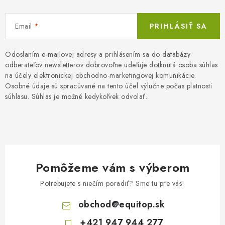
v
n
k
i
y
Email
PRIHLÁSIŤ SA
e
v
ý
Odoslaním e-mailovej adresy a prihlásením sa do databázy
p
odberateľov newsletterov dobrovoľne udeľuje dotknutá osoba súhlas
na účely elektronickej obchodno-marketingovej komunikácie.
i
Osobné údaje sú spracúvané na tento účel výlučne počas platnosti
s
súhlasu. Súhlas je možné kedykoľvek odvolať.
u
Pomôžeme vám s výberom
Potrebujete s niečím poradiť? Sme tu pre vás!
obchod
@
equitop.sk
+421 947 944 277