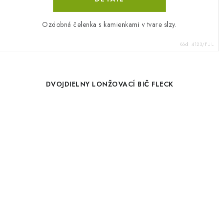
Ozdobná čelenka s kamienkami v tvare slzy.
Kód:
4123/FUL
DVOJDIELNY LONŽOVACÍ BIČ FLECK