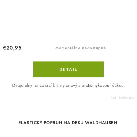
€20,95
Momentálne nedostupné
DETAIL
Dvojdielny lonžovací bič nylonový s protišmykovou rúčkou.
Kód:
10608/BLA
ELASTICKÝ POPRUH NA DEKU WALDHAUSEN