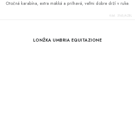
Otočná karabína, extra mäkká a priľnavá, veľmi dobre drží v ruke.
Kód:
3165/AZBL
LONŽKA UMBRIA EQUITAZIONE