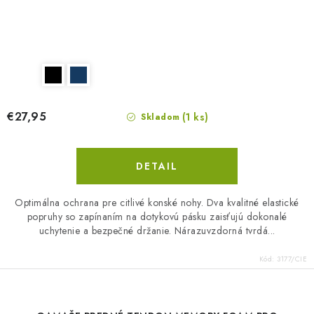
€27,95
(1 ks)
Skladom
DETAIL
Optimálna ochrana pre citlivé konské nohy. Dva kvalitné elastické
popruhy so zapínaním na dotykovú pásku zaisťujú dokonalé
uchytenie a bezpečné držanie. Nárazuvzdorná tvrdá...
Kód:
3177/CIE