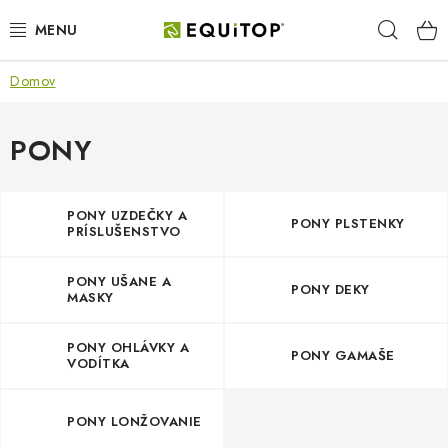
Prejsť
Hľad
na
obsah
Domov
JAZDEC
KÔŇ
PONY
PONY
PONY UZDEČKY A
PONY PLSTENKY
PRÍSLUŠENSTVO
STAJŇA
PONY UŠANE A
PONY DEKY
PES
MASKY
DARČEKOVÉ POUKAZY
PONY OHLÁVKY A
PONY GAMAŠE
VODÍTKA
VÝHODNE
PONY LONŽOVANIE