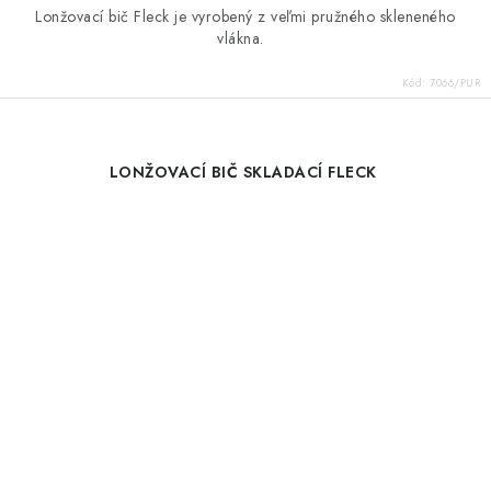
Lonžovací bič Fleck je vyrobený z veľmi pružného skleneného
vlákna.
Kód:
7066/PUR
LONŽOVACÍ BIČ SKLADACÍ FLECK