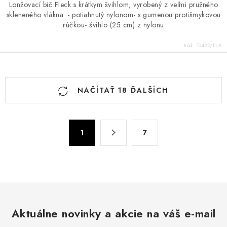
Lonžovací bič Fleck s krátkym švihlom, vyrobený z veľmi pružného
skleneného vlákna. - potiahnutý nylonom- s gumenou protišmykovou
rúčkou- švihlo (25 cm) z nylonu
Kód:
10422/BLA
O
NAČÍTAŤ 18 ĎALŠÍCH
v
l
á
S
d
1
7
t
a
r
c
á
n
i
k
e
o
p
v
Aktuálne novinky a akcie na váš e-mail
r
a