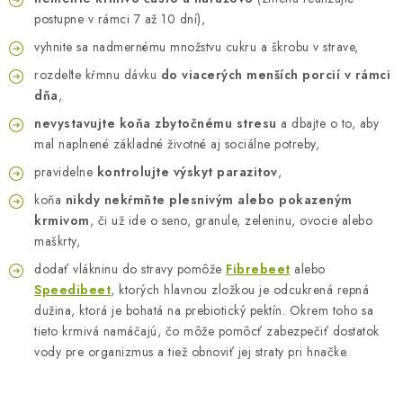
postupne v rámci 7 až 10 dní),
vyhnite sa nadmernému množstvu cukru a škrobu v strave,
rozdeľte kŕmnu dávku
do viacerých menších porcií v rámci
dňa
,
nevystavujte koňa zbytočnému stresu
a dbajte o to, aby
mal naplnené základné životné aj sociálne potreby,
pravidelne
kontrolujte výskyt parazitov
,
koňa
nikdy nekŕmňte plesnivým alebo pokazeným
krmivom
, či už ide o seno, granule, zeleninu, ovocie alebo
maškrty,
dodať vlákninu do stravy pomôže
Fibrebeet
alebo
Speedibeet
, ktorých hlavnou zložkou je odcukrená repná
dužina, ktorá je bohatá na prebiotický pektín. Okrem toho sa
tieto krmivá namáčajú, čo môže pomôcť zabezpečiť dostatok
vody pre organizmus a tiež obnoviť jej straty pri hnačke.