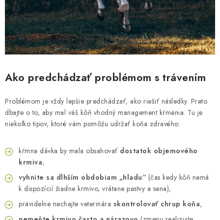
Ako predchádzať problémom s trávením
Problémom je vždy lepšie predchádzať, ako riešiť následky. Preto
dbajte o to, aby mal váš kôň vhodný management kŕmenia. Tu je
niekoľko tipov, ktoré vám pomôžu udržať koňa zdravého:
kŕmna dávka by mala obsahovať
dostatok objemového
krmiva
,
vyhnite sa dlhším obdobiam „hladu“
(čas kedy kôň nemá
k dispozícií žiadne krmivo, vrátane pastvy a sena),
pravidelne nechajte veterinára
skontrolovať chrup koňa
,
nemeňte krmivo často a nárazovo
(zmenu realizujte