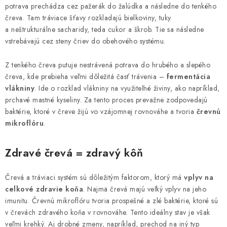
BLOG
potrava prechádza cez pažerák do žalúdka a následne do tenkého
čreva. Tam tráviace šťavy rozkladajú bielkoviny, tuky
KONTAKTY
a neštrukturálne sacharidy, teda cukor a škrob. Tie sa následne
vstrebávajú cez steny čriev do obehového systému.
PREDAJŇA
Z tenkého čreva putuje nestrávená potrava do hrubého a slepého
čreva, kde prebieha veľmi dôležitá časť trávenia –
fermentácia
ZNAČKY
vlákniny
. Ide o rozklad vlákniny na využiteľné živiny, ako napríklad,
prchavé mastné kyseliny. Za tento proces prevažne zodpovedajú
Obchodné podmienky
Dodacie podmienky
baktérie, ktoré v čreve žijú vo vzájomnej rovnováhe a tvoria
črevnú
mikroflóru
.
Podmienky ochrany osobných údajov
Napíšte nám
Zdravé črevá = zdravý kôň
Črevá a tráviaci systém sú dôležitým faktorom, ktorý má
vplyv na
celkové zdravie koňa
. Najmä črevá majú veľký vplyv na jeho
imunitu. Črevnú mikroflóru tvoria prospešné a zlé baktérie, ktoré sú
v črevách zdravého koňa v rovnováhe. Tento ideálny stav je však
veľmi krehký. Aj drobné zmeny, napríklad, prechod na iný typ