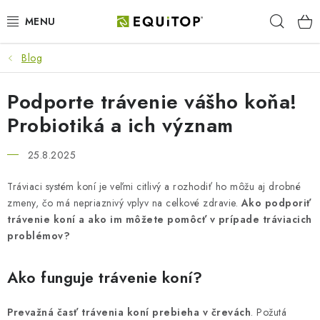
Prejsť
Hľad
na
obsah
Blog
JAZDEC
Podporte trávenie vášho koňa!
KÔŇ
Probiotiká a ich význam
PONY
25.8.2025
STAJŇA
Tráviaci systém koní je veľmi citlivý a rozhodiť ho môžu aj drobné
zmeny, čo má nepriaznivý vplyv na celkové zdravie.
Ako podporiť
PES
trávenie koní a ako im môžete pomôcť v prípade tráviacich
problémov?
DARČEKOVÉ POUKAZY
Ako funguje trávenie koní?
VÝHODNE
Prevažná časť trávenia koní prebieha v črevách
. Požutá