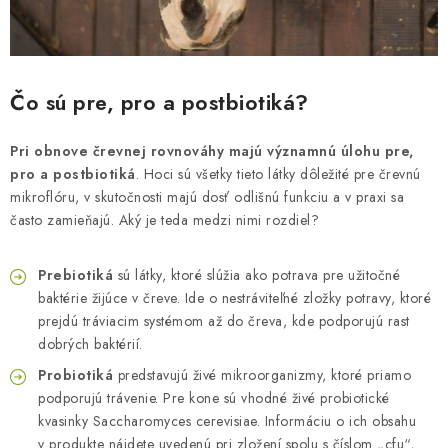
Čo sú pre, pro a postbiotiká?
Pri obnove črevnej rovnováhy majú významnú úlohu pre,
pro a postbiotiká
. Hoci sú všetky tieto látky dôležité pre črevnú
mikroflóru, v skutočnosti majú dosť odlišnú funkciu a v praxi sa
často zamieňajú. Aký je teda medzi nimi rozdiel?
Prebiotiká
sú látky, ktoré slúžia ako potrava pre užitočné
baktérie žijúce v čreve. Ide o nestráviteľné zložky potravy, ktoré
prejdú tráviacim systémom až do čreva, kde podporujú rast
dobrých baktérií.
Probiotiká
predstavujú živé mikroorganizmy, ktoré priamo
podporujú trávenie. Pre kone sú vhodné živé probiotické
kvasinky Saccharomyces cerevisiae. Informáciu o ich obsahu
v produkte nájdete uvedenú pri zložení spolu s číslom „cfu“,