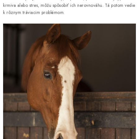
krmiva alebo stres, môžu spôsobiť ich nerovnováhu. Tá potom vedie
k rôznym tráviacim problémom.