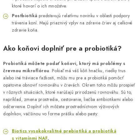
ktoré hovorí o ich množstve.
Postbiotiká
predstavujú relatívnu novinku v oblasti podpory
trávenia koní. Majú priaznivý vplyv na zdravie čriev aj celkové
zdravie koňa.
Ako koňovi doplniť pre a probiotiká?
Probiotiká môžete podať koňovi, ktorý má problémy s
črevnou mikroflórou
. Pokiaľ má váš kôň hnačku, riedky trus
alebo iné tráviace ťažkosti, môžu mu pre a probiotiká pomôcť
opätovne obnoviť rovnováhu v črevách. Okrem toho môžu prospieť
v rôznych situáciách, ktoré narúšajú prirodzenú rovnováhu. Sú to,
napríklad, zmena prostredia, cestovanie, liečba antibiotikami alebo
odčervenie. Doplniť ich môžete prostredníctvom výživových
doplnkov, väčšinou vo forme prášku alebo pasty:
Biotics vysokokvalitné prebiotiká a probiotiká
s vitamínmi NAF
,