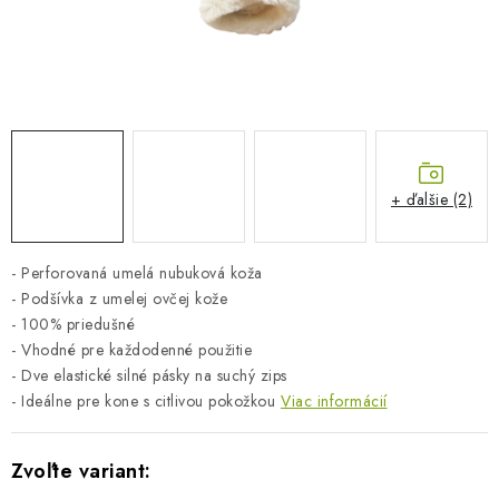
BLOG
KONTAKTY
PREDAJŇA
ZNAČKY
+ ďalšie (2)
Obchodné podmienky
Dodacie podmienky
- Perforovaná umelá nubuková koža
Podmienky ochrany osobných údajov
Napíšte nám
- Podšívka z umelej ovčej kože
- 100% priedušné
- Vhodné pre každodenné použitie
- Dve elastické silné pásky na suchý zips
- Ideálne pre kone s citlivou pokožkou
Viac informácií