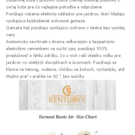
nubukovej kože s použitím dobre známej luxusnej podšívky z
ovčej kože pre čo najlepšie pohodlie a odpruženie.
Ponúkajú riešenie efektivity nákladov pre jazdcov, ktorí hľadajú
vynikajúce každodenné ochranné gamaše.
Gamaše tiež ponúkajú vynikajúcu ochranu v teréne bez vysokej
ceny.
Anatomicky navrhnuté s dvoma veľkorysými a bezpečnými
elastickými remienkami na suchý zips, ponúkajú 100%
priedušnosť a ľahkú údržbu, čo z nich robí ideálnu voľbu pre
jazdcov vo všetkých disciplínach a úrovniach. Používajú sa
hlavne na tréning, vodenie, chôdzu na koňoch, vychádzky, atď.
Možno prať v práčke na 30 °, bez sušičky.