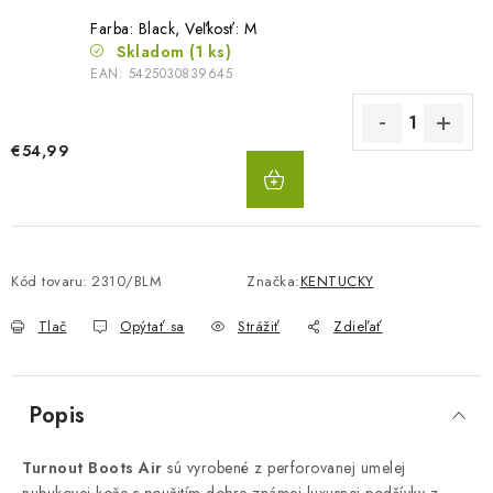
Farba: Black, Veľkosť: M
Skladom
(1 ks)
EAN:
5425030839645
€54,99
DO
KOŠÍKA
Kód tovaru:
2310/BLM
Značka:
KENTUCKY
Tlač
Opýtať sa
Strážiť
Zdieľať
Popis
Turnout Boots Air
sú vyrobené z perforovanej umelej