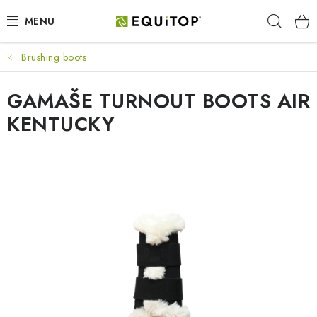
Prejsť
Hľad
na
obsah
Brushing boots
JAZDEC
GAMAŠE TURNOUT BOOTS AIR
KÔŇ
KENTUCKY
PONY
STAJŇA
PES
DARČEKOVÉ POUKAZY
VÝHODNE