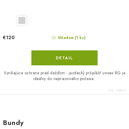
€120
(1 ks)
Skladom
DETAIL
Vynikajúca ochrana pred dažďom - jazdecký pršiplášť unisex RG je
ideálny do nepriaznivého počasia.
Kód:
11686/S
O
v
Bundy
l