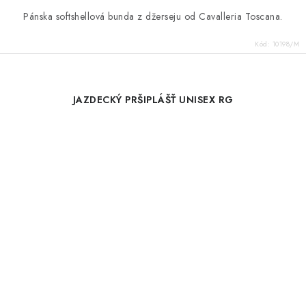
Pánska softshellová bunda z džerseju od Cavalleria Toscana.
Kód:
10198/M
JAZDECKÝ PRŠIPLÁŠŤ UNISEX RG