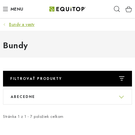
Prejsť
Hľad
na
obsah
Bundy a vesty
JAZDEC
KÔŇ
Bundy
PONY
STAJŇA
FILTROVAŤ PRODUKTY
PES
R
V
ABECEDNE
a
ý
DARČEKOVÉ POUKAZY
d
p
e
Stránka
1
z
1
-
7
položiek celkom
i
VÝHODNE
n
s
i