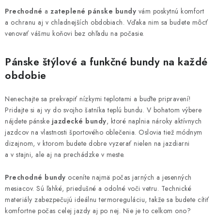
á
Prechodné
a
zateplené pánske bundy
vám poskytnú komfort
d
a ochranu aj v chladnejších obdobiach. Vďaka nim sa budete môcť
a
venovať vášmu koňovi bez ohľadu na počasie.
c
i
Pánske štýlové a funkčné bundy na každé
e
obdobie
p
r
Nenechajte sa prekvapiť nízkymi teplotami a buďte pripravení!
v
Pridajte si aj vy do svojho šatníka teplú bundu. V bohatom výbere
k
nájdete pánske
jazdecké bundy
, ktoré naplnia nároky aktívnych
y
jazdcov na vlastnosti športového oblečenia. Oslovia tiež módnym
dizajnom, v ktorom budete dobre vyzerať nielen na jazdiarni
v
a v stajni, ale aj na prechádzke v meste.
ý
p
Prechodné bundy
oceníte najmä počas jarných a jesenných
i
mesiacov. Sú ľahké, priedušné a odolné voči vetru. Technické
s
materiály zabezpečujú ideálnu termoreguláciu, takže sa budete cítiť
u
komfortne počas celej jazdy aj po nej. Nie je to celkom ono?