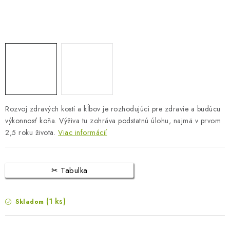
BLOG
KONTAKTY
PREDAJŇA
ZNAČKY
Rozvoj zdravých kostí a kĺbov je rozhodujúci pre zdravie a budúcu
Obchodné podmienky
Dodacie podmienky
výkonnosť koňa. Výživa tu zohráva podstatnú úlohu, najmä v prvom
Podmienky ochrany osobných údajov
Napíšte nám
2,5 roku života.
Viac informácií
Tabulka
(1 ks)
Skladom