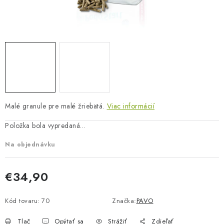
BLOG
KONTAKTY
PREDAJŇA
ZNAČKY
Malé granule pre malé žriebätá.
Viac informácií
Obchodné podmienky
Dodacie podmienky
Podmienky ochrany osobných údajov
Napíšte nám
Položka bola vypredaná…
Na objednávku
€34,90
Jednotková cena:
Kód tovaru:
70
Značka:
PAVO
Tlač
Opýtať sa
Strážiť
Zdieľať