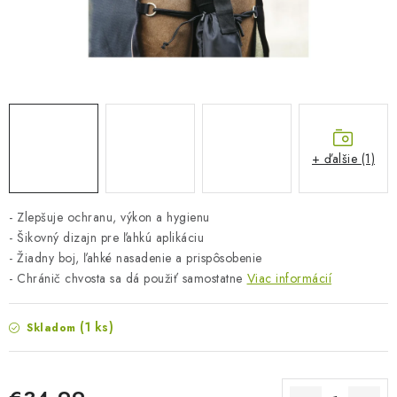
BLOG
KONTAKTY
PREDAJŇA
ZNAČKY
+ ďalšie (1)
Obchodné podmienky
Dodacie podmienky
- Zlepšuje ochranu, výkon a hygienu
Podmienky ochrany osobných údajov
Napíšte nám
- Šikovný dizajn pre ľahkú aplikáciu
- Žiadny boj, ľahké nasadenie a prispôsobenie
- Chránič chvosta sa dá použiť samostatne
Viac informácií
(1 ks)
Skladom