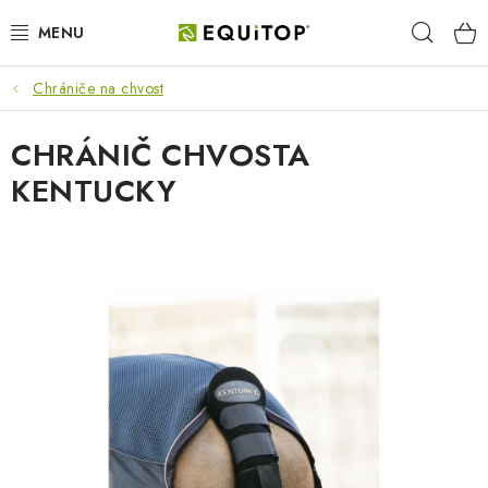
Prejsť
Hľad
na
obsah
Chrániče na chvost
JAZDEC
CHRÁNIČ CHVOSTA
KÔŇ
KENTUCKY
PONY
STAJŇA
PES
DARČEKOVÉ POUKAZY
VÝHODNE