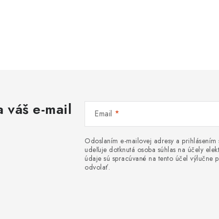
 váš e-mail
Email
Odoslaním e-mailovej adresy a prihlásením
udeľuje dotknutá osoba súhlas na účely el
údaje sú spracúvané na tento účel výlučne p
odvolať.