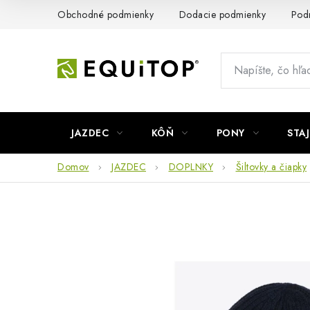
Prejsť
Obchodné podmienky
Dodacie podmienky
Pod
na
obsah
JAZDEC
KÔŇ
PONY
STA
Domov
JAZDEC
DOPLNKY
Šiltovky a čiapky