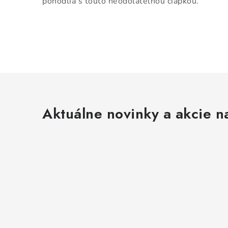
pohodlia s touto neodolateľnou čiapkou.
Aktuálne novinky a akcie na