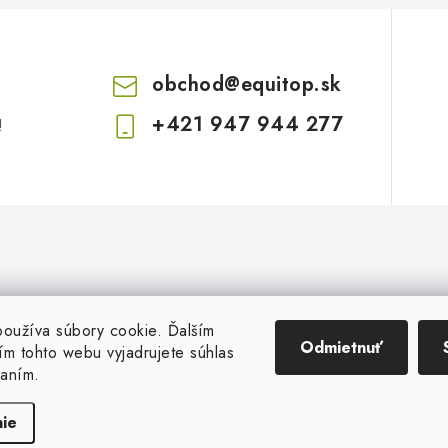
obchod
@
equitop.sk
+421 947 944 277
!
oužíva súbory cookie. Ďalším
Odmietnuť
m tohto webu vyjadrujete súhlas
vaním.
Copyright 2026
EquitopCorp s.r.o.
. Všetky práva vyhradené.
Vytvoril Shoptet
ie