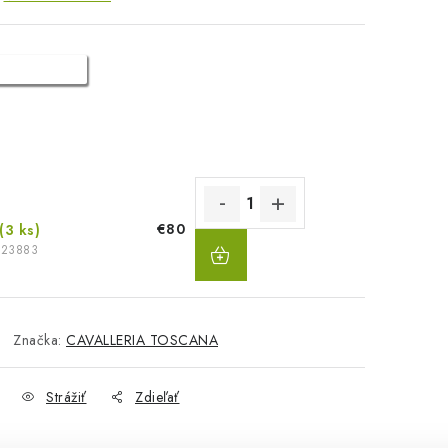
€80
(3 ks)
DO
623883
KOŠÍKA
Značka:
CAVALLERIA TOSCANA
Strážiť
Zdieľať