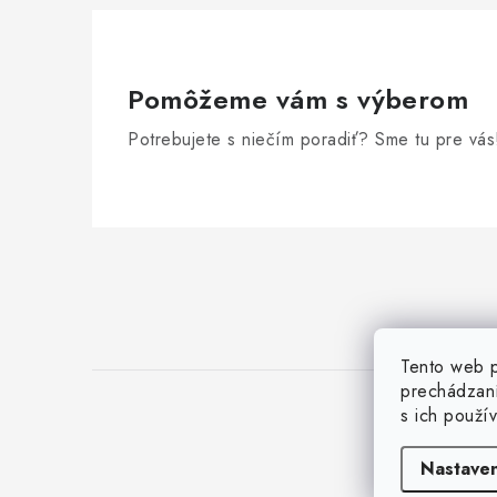
Pomôžeme vám s výberom
Potrebujete s niečím poradiť? Sme tu pre vás
Z
á
p
ä
Tento web p
prechádzaní
t
s ich použí
i
Nastaven