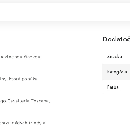
Dodatoč
Značka
ex vlnenou čiapkou,
Kategória
lny, ktorá ponúka
Farba
ogo Cavalleria Toscana,
íku nádych triedy a