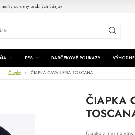
mienky ochrany osobných údajov
Napíšte nám
JŇA
PES
DARČEKOVÉ POUKAZY
VÝHODNE
Čiapky
ČIAPKA CAVALLERIA TOSCANA
ČIAPKA 
TOSCAN
Čiapka z merino vlny.