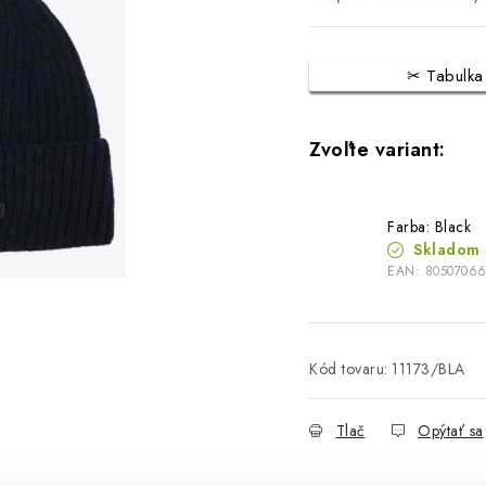
Tabulka
Farba: Black
Skladom
EAN:
8050706
Kód tovaru:
11173/BLA
Tlač
Opýtať sa