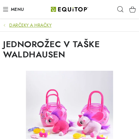
Prejsť
Hľad
na
obsah
DARČEKY A HRAČKY
JAZDEC
JEDNOROŽEC V TAŠKE
KÔŇ
WALDHAUSEN
PONY
STAJŇA
PES
DARČEKOVÉ POUKAZY
VÝHODNE