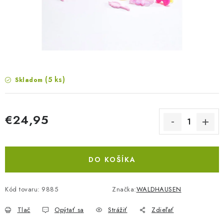
BLOG
KONTAKTY
PREDAJŇA
ZNAČKY
(5 ks)
Skladom
Obchodné podmienky
Dodacie podmienky
€24,95
Podmienky ochrany osobných údajov
Napíšte nám
Jednotková cena:
DO KOŠÍKA
Kód tovaru:
9885
Značka:
WALDHAUSEN
Tlač
Opýtať sa
Strážiť
Zdieľať