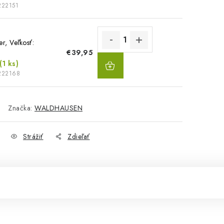
222151
er, Veľkosť:
€39,95
)
DO
(1 ks)
KOŠÍKA
222168
Značka:
WALDHAUSEN
Strážiť
Zdieľať