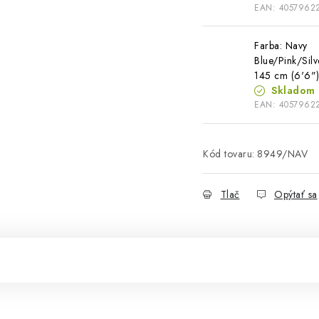
EAN:
4057962
Farba: Navy
Blue/Pink/Silv
145 cm (6'6"
Skladom
EAN:
4057962
Kód tovaru:
8949/NAV
Tlač
Opýtať sa