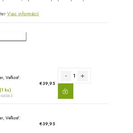
ter
Viac informácií
er, Veľkosť:
€39,95
DO
(1 ks)
KOŠÍKA
266063
er, Veľkosť:
€39,95