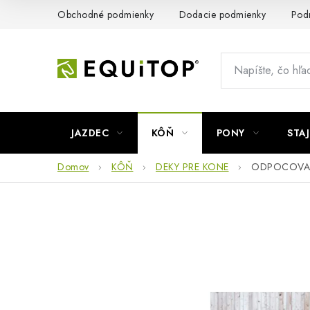
Prejsť
Obchodné podmienky
Dodacie podmienky
Pod
na
obsah
JAZDEC
KÔŇ
PONY
STA
Domov
KÔŇ
DEKY PRE KONE
ODPOCOVAC