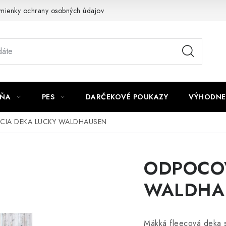
mienky ochrany osobných údajov
Napíšte nám
JŇA
PES
DARČEKOVÉ POUKAZY
VÝHODNE
IA DEKA LUCKY WALDHAUSEN
ODPOCOV
WALDHA
Mäkká fleecová deka 