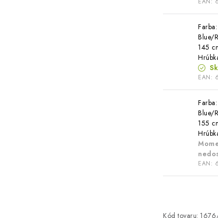
EAN:
Farba:
Blue/R
145 c
Hrúbk
S
EAN:
Farba:
Blue/R
155 c
Hrúbk
Mome
nedo
EAN:
Kód tovaru:
1676