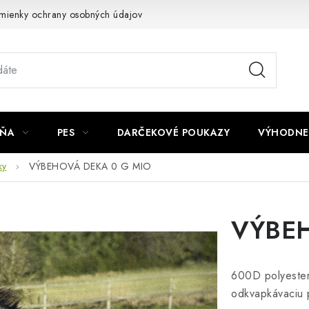
mienky ochrany osobných údajov
Napíšte nám
JŇA
PES
DARČEKOVÉ POUKAZY
VÝHODNE
ky
VÝBEHOVÁ DEKA 0 G MIO
VÝBEH
600D polyester
odkvapkávaciu 