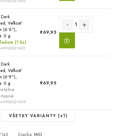
649982021445
 Dark
ed, Veľkosť:
m (6'6"),
€69,95
DO
a: 0 g
KOŠÍKA
kladom
(1 ks)
649982021452
 Dark
ed, Veľkosť:
m (6'9"),
€69,95
a: 0 g
ntálne
stupné
649982021469
VŠETKY VARIANTY (+1)
/145
Značka:
MIO