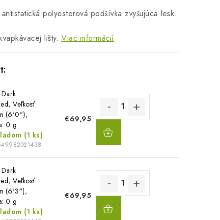
, antistatická polyesterová podšívka zvyšujúca lesk.
kvapkávacej lišty.
Viac informácií
 Dark
ed, Veľkosť:
m (6'0"),
€69,95
DO
a: 0 g
KOŠÍKA
kladom
(1 ks)
649982021438
 Dark
ed, Veľkosť:
m (6'3"),
€69,95
DO
a: 0 g
KOŠÍKA
kladom
(1 ks)