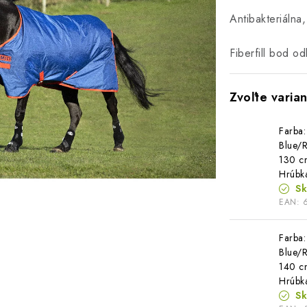
Antibakteriálna
Fiberfill bod od
Farba:
Blue/R
130 c
Hrúbk
S
EAN:
Farba:
Blue/R
140 c
Hrúbk
S