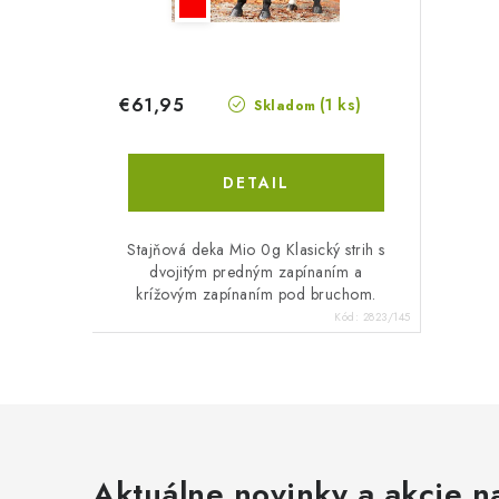
€61,95
(1 ks)
Skladom
DETAIL
Stajňová deka Mio 0g Klasický strih s
dvojitým predným zapínaním a
krížovým zapínaním pod bruchom.
Kód:
2823/145
Aktuálne novinky a akcie na