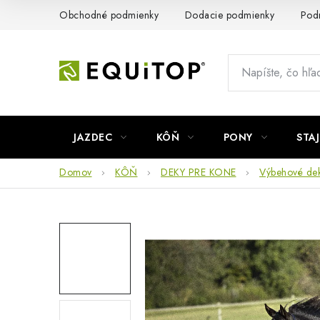
Prejsť
Obchodné podmienky
Dodacie podmienky
Pod
na
obsah
JAZDEC
KÔŇ
PONY
STA
Domov
KÔŇ
DEKY PRE KONE
Výbehové de