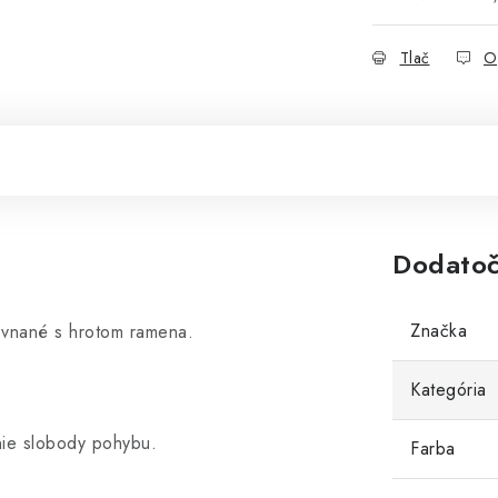
Tlač
O
Dodatoč
Značka
ovnané s hrotom ramena.
Kategória
nie slobody pohybu.
Farba