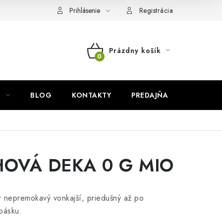
Prihlásenie
Registrácia
Prázdny košík
NÁKUPNÝ
KOŠÍK
BLOG
KONTAKTY
PREDAJŇA
ZNAČKY
OVÁ DEKA 0 G MIO
 nepremokavý vonkajší, priedušný až po
pásku.