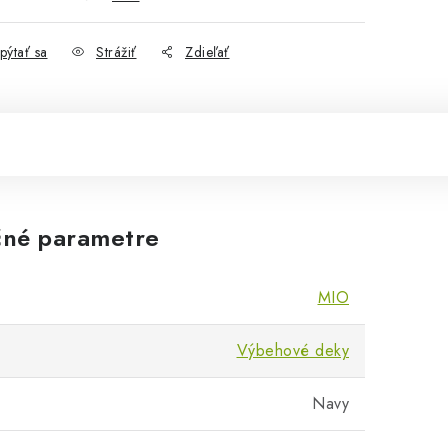
pýtať sa
Strážiť
Zdieľať
né parametre
MIO
Výbehové deky
Navy