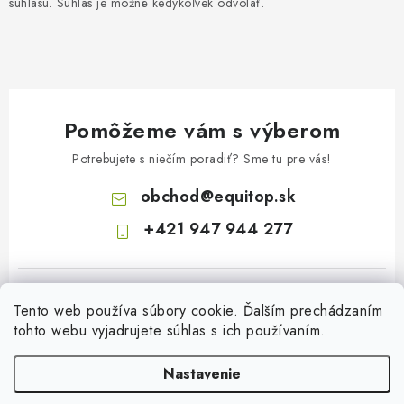
súhlasu. Súhlas je možné kedykoľvek odvolať.
Pomôžeme vám s výberom
Potrebujete s niečím poradiť? Sme tu pre vás!
obchod
@
equitop.sk
+421 947 944 277
Tento web používa súbory cookie. Ďalším prechádzaním
tohto webu vyjadrujete súhlas s ich používaním.
Nastavenie
Z