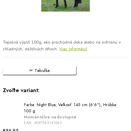
BLOG
KONTAKTY
PREDAJŇA
Tepelná výplň 100g, ako prechodná deka alebo na ochranu v
ZNAČKY
Viac informácií
chladných, daždivých dňoch.
Obchodné podmienky
Dodacie podmienky
Tabulka
Podmienky ochrany osobných údajov
Napíšte nám
Farba: Night Blue, Veľkosť: 145 cm (6'6"), Hrúbka:
100 g
Momentálne nedostupné
EAN:
4057962141063
€84,95