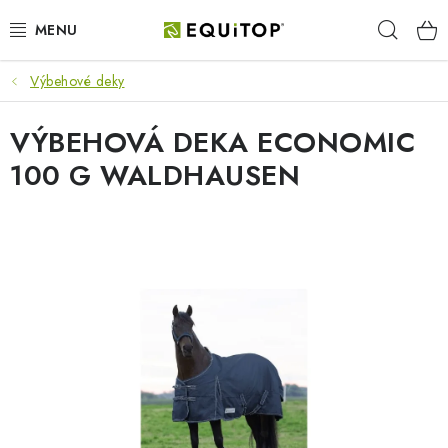
Prejsť
Hľad
na
obsah
Výbehové deky
JAZDEC
VÝBEHOVÁ DEKA ECONOMIC
KÔŇ
100 G WALDHAUSEN
PONY
STAJŇA
PES
DARČEKOVÉ POUKAZY
VÝHODNE