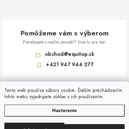
Pomôžeme vám s výberom
Potrebujete s niečím poradiť? Sme tu pre vás!
obchod
@
equitop.sk
+421 947 944 277
Tento web používa súbory cookie. Ďalším prechádzaním
tohto webu vyjadrujete súhlas s ich používaním.
Nastavenie
Z
á