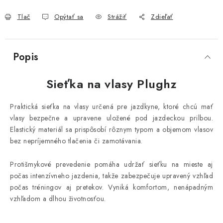
Tlač
Opýtať sa
Strážiť
Zdieľať
Popis
Sieťka na vlasy Plughz
Praktická sieťka na vlasy určená pre jazdkyne, ktoré chcú mať
vlasy bezpečne a upravene uložené pod jazdeckou prilbou.
Elastický materiál sa prispôsobí rôznym typom a objemom vlasov
bez nepríjemného tlačenia či zamotávania.
Protišmykové prevedenie pomáha udržať sieťku na mieste aj
počas intenzívneho jazdenia, takže zabezpečuje upravený vzhľad
počas tréningov aj pretekov. Vyniká komfortom, nenápadným
vzhľadom a dlhou životnosťou.