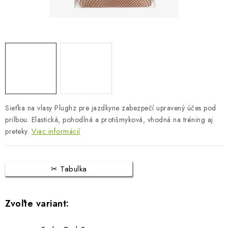
BLOG
KONTAKTY
PREDAJŇA
ZNAČKY
Sieťka na vlasy Plughz pre jazdkyne zabezpečí upravený účes pod
Obchodné podmienky
Dodacie podmienky
prilbou. Elastická, pohodlná a protišmyková, vhodná na tréning aj
Podmienky ochrany osobných údajov
Napíšte nám
preteky.
Viac informácií
Tabulka