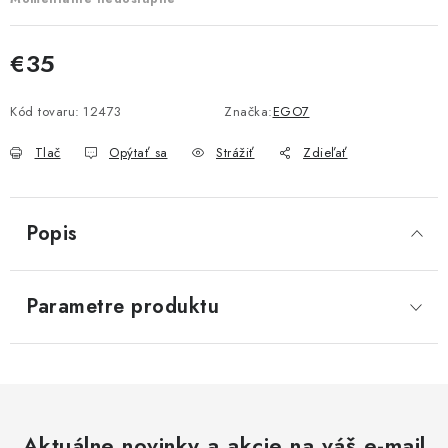
€35
Jednotková cena:
Kód tovaru:
12473
Značka:
EGO7
Tlač
Opýtať sa
Strážiť
Zdieľať
Popis
Parametre produktu
Aktuálne novinky a akcie na váš e-mail