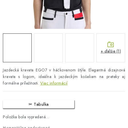
BLOG
KONTAKTY
PREDAJŇA
ZNAČKY
+ ďalšie (1)
Obchodné podmienky
Dodacie podmienky
Jazdecká kravata EGO7 v háčkovanom štýle. Elegantná dizajnová
Podmienky ochrany osobných údajov
Napíšte nám
kravata s logom, ideálna k jazdeckým košeliam na preteky aj
formálne príležitosti.
Viac informácií
Tabulka
Položka bola vypredaná…
Momentálne nedostupné