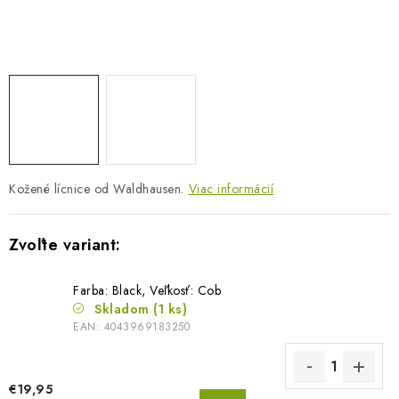
BLOG
KONTAKTY
PREDAJŇA
ZNAČKY
Kožené lícnice od Waldhausen.
Viac informácií
Obchodné podmienky
Dodacie podmienky
Podmienky ochrany osobných údajov
Napíšte nám
Farba: Black, Veľkosť: Cob
Skladom
(1 ks)
EAN:
4043969183250
€19,95