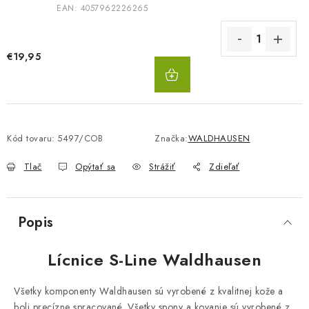
EAN:
4057962226265
€19,95
DO
KOŠÍKA
Kód tovaru:
5497/COB
Značka:
WALDHAUSEN
Tlač
Opýtať sa
Strážiť
Zdieľať
Popis
Lícnice S-Line Waldhausen
Všetky komponenty Waldhausen sú vyrobené z kvalitnej kože a
boli precízne spracované. Všetky spony a kovanie sú vyrobené z