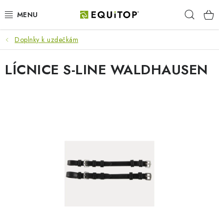
Prejsť
Hľad
na
obsah
Doplnky k uzdečkám
JAZDEC
LÍCNICE S-LINE WALDHAUSEN
KÔŇ
PONY
STAJŇA
PES
DARČEKOVÉ POUKAZY
VÝHODNE