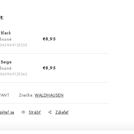
 Black
€8,95
dnané
4043969125335
 Beige
€8,95
dnané
4043969125342
/ANT
Značka:
WALDHAUSEN
pýtať sa
Strážiť
Zdieľať