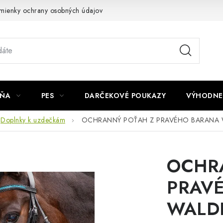
mienky ochrany osobných údajov
Napíšte nám
JŇA
PES
DARČEKOVÉ POUKAZY
VÝHODNE
Doplnky k uzdečkám
OCHRANNÝ POŤAH Z PRAVÉHO BARANA
OCHR
PRAV
WALD