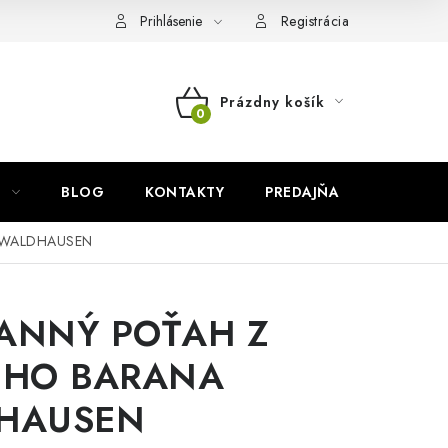
Prihlásenie
Registrácia
Prázdny košík
NÁKUPNÝ
KOŠÍK
BLOG
KONTAKTY
PREDAJŇA
ZNAČKY
 WALDHAUSEN
ANNÝ POŤAH Z
ÉHO BARANA
HAUSEN