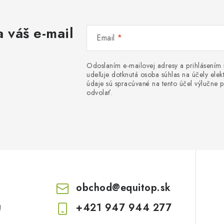
 váš e-mail
Email
Odoslaním e-mailovej adresy a prihlásením
udeľuje dotknutá osoba súhlas na účely el
údaje sú spracúvané na tento účel výlučne p
odvolať.
obchod
@
equitop.sk
+421 947 944 277
!