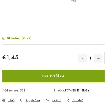
BLOG
KONTAKTY
PREDAJŇA
ZNAČKY
(6 ks)
Skladom
Obchodné podmienky
Dodacie podmienky
€1,45
Podmienky ochrany osobných údajov
Napíšte nám
Jednotková cena:
DO KOŠÍKA
Kód tovaru:
5234
Značka:
POWER ENERGY
Tlač
Opýtať sa
Strážiť
Zdieľať