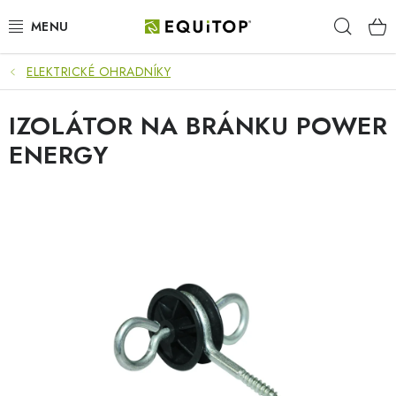
Prejsť
Hľad
na
obsah
ELEKTRICKÉ OHRADNÍKY
JAZDEC
IZOLÁTOR NA BRÁNKU POWER
KÔŇ
ENERGY
PONY
STAJŇA
PES
DARČEKOVÉ POUKAZY
VÝHODNE