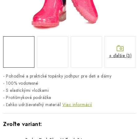
BLOG
KONTAKTY
PREDAJŇA
ZNAČKY
+ ďalšie (3)
Obchodné podmienky
Dodacie podmienky
- Pohodlné a praktické topánky jodhpur pre deti a dámy
Podmienky ochrany osobných údajov
Napíšte nám
- 100% vodotesné
- S elastickými vložkami
- Protišmyková podrážka
- Ľahko udržiavateľný materiál
Viac informácií