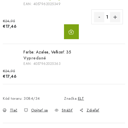
EAN:
4057962025349
€24,95
DO
€17,46
KOŠÍKA
Farba: Azalea, Veľkosť: 35
Vypredané
EAN:
4057962025363
€24,95
€17,46
Kód tovaru:
3084/34
Značka:
ELT
Tlač
Opýtať sa
Strážiť
Zdieľať