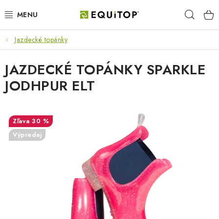
Prejsť
Hľad
na
obsah
Jazdecké topánky
JAZDEC
JAZDECKÉ TOPÁNKY SPARKLE
KÔŇ
JODHPUR ELT
PONY
STAJŇA
30 %
Výpredaj
PES
DARČEKOVÉ POUKAZY
VÝHODNE