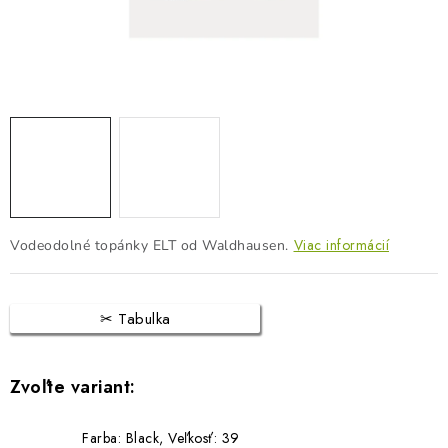
BLOG
KONTAKTY
PREDAJŇA
ZNAČKY
Obchodné podmienky
Dodacie podmienky
Podmienky ochrany osobných údajov
Napíšte nám
Viac informácií
Vodeodolné topánky ELT od Waldhausen.
Tabulka
Farba: Black, Veľkosť: 39