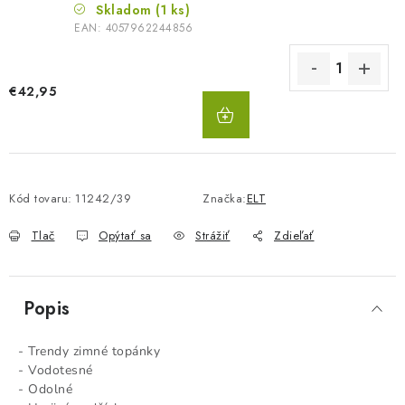
Skladom
(1 ks)
EAN:
4057962244856
€42,95
DO
KOŠÍKA
Kód tovaru:
11242/39
Značka:
ELT
Tlač
Opýtať sa
Strážiť
Zdieľať
Popis
- Trendy zimné topánky
- Vodotesné
- Odolné