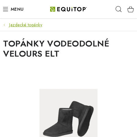
Prejsť
Hľad
na
obsah
Jazdecké topánky
JAZDEC
TOPÁNKY VODEODOLNÉ
KÔŇ
VELOURS ELT
PONY
STAJŇA
PES
DARČEKOVÉ POUKAZY
VÝHODNE