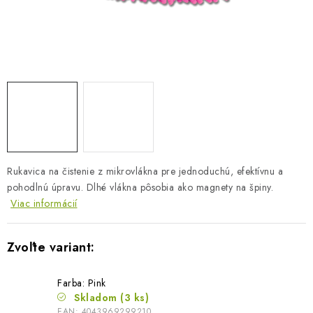
BLOG
KONTAKTY
PREDAJŇA
ZNAČKY
Obchodné podmienky
Dodacie podmienky
Rukavica na čistenie z mikrovlákna pre jednoduchú, efektívnu a
Podmienky ochrany osobných údajov
Napíšte nám
pohodlnú úpravu. Dlhé vlákna pôsobia ako magnety na špiny.
Viac informácií
Farba: Pink
Skladom
(3 ks)
EAN:
4043969299210