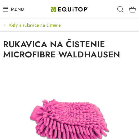
Prejsť
Hľad
na
obsah
Kefy a rukavice na čistenie
JAZDEC
RUKAVICA NA ČISTENIE
KÔŇ
MICROFIBRE WALDHAUSEN
PONY
STAJŇA
PES
DARČEKOVÉ POUKAZY
VÝHODNE