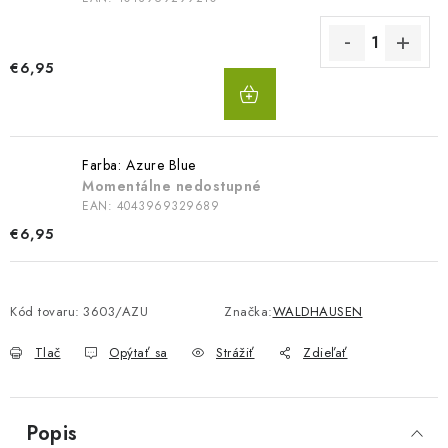
€6,95
DO
KOŠÍKA
Farba: Azure Blue
Momentálne nedostupné
EAN:
4043969329689
€6,95
Kód tovaru:
3603/AZU
Značka:
WALDHAUSEN
Tlač
Opýtať sa
Strážiť
Zdieľať
Popis