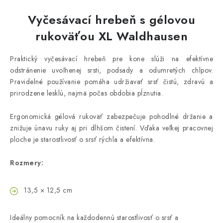
Vyčesávací hrebeň s gélovou
rukoväťou XL Waldhausen
Praktický vyčesávací hrebeň pre kone slúži na efektívne
odstránenie uvoľnenej srsti, podsady a odumretých chlpov.
Pravidelné používanie pomáha udržiavať srsť čistú, zdravú a
prirodzene lesklú, najmä počas obdobia pĺznutia.
Ergonomická gélová rukoväť zabezpečuje pohodlné držanie a
znižuje únavu ruky aj pri dlhšom čistení. Vďaka veľkej pracovnej
ploche je starostlivosť o srsť rýchla a efektívna.
Rozmery:
13,5 × 12,5 cm
Ideálny pomocník na každodennú starostlivosť o srsť a