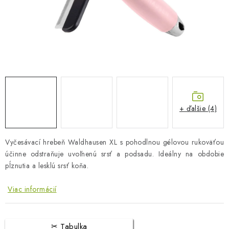
BLOG
KONTAKTY
PREDAJŇA
ZNAČKY
+ ďalšie (4)
Obchodné podmienky
Dodacie podmienky
Podmienky ochrany osobných údajov
Napíšte nám
Vyčesávací hrebeň Waldhausen XL s pohodlnou gélovou rukoväťou
účinne odstraňuje uvoľnenú srsť a podsadu. Ideálny na obdobie
pĺznutia a lesklú srsť koňa.
Viac informácií
Tabulka