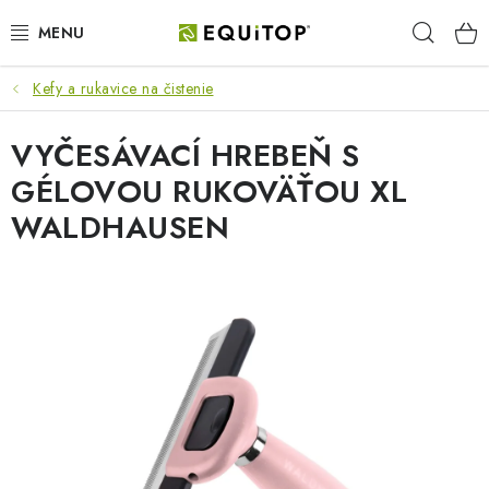
Prejsť
Hľad
na
obsah
Kefy a rukavice na čistenie
JAZDEC
VYČESÁVACÍ HREBEŇ S
KÔŇ
GÉLOVOU RUKOVÄŤOU XL
PONY
WALDHAUSEN
STAJŇA
PES
DARČEKOVÉ POUKAZY
VÝHODNE