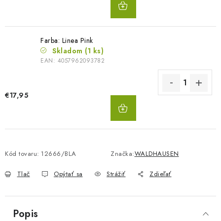
KOŠÍKA
Farba: Linea Pink
Skladom
(1 ks)
EAN:
4057962093782
€17,95
DO
KOŠÍKA
Kód tovaru:
12666/BLA
Značka:
WALDHAUSEN
Tlač
Opýtať sa
Strážiť
Zdieľať
Popis