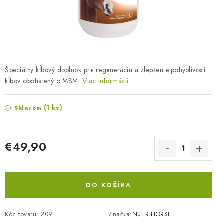
BLOG
KONTAKTY
PREDAJŇA
Špeciálny kĺbový doplnok pre regeneráciu a zlepšenie pohyblivosti
ZNAČKY
kĺbov obohatený o MSM
Viac informácií
Obchodné podmienky
Dodacie podmienky
(1 ks)
Skladom
Podmienky ochrany osobných údajov
Napíšte nám
€49,90
Jednotková cena:
DO KOŠÍKA
Kód tovaru:
209
Značka:
NUTRIHORSE