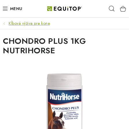
Prejsť
Hľad
na
obsah
Kĺbová výživa pre kone
JAZDEC
CHONDRO PLUS 1KG
KÔŇ
NUTRIHORSE
PONY
STAJŇA
PES
DARČEKOVÉ POUKAZY
VÝHODNE