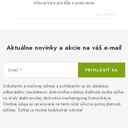
Vŕbová kôra pre kĺby a prekrvenie.
Kód:
2652/500
Aktuálne novinky a akcie na váš e-mail
Email
PRIHLÁSIŤ SA
Odoslaním e-mailovej adresy a prihlásením sa do databázy
odberateľov newsletterov dobrovoľne udeľuje dotknutá osoba súhlas
na účely elektronickej obchodno-marketingovej komunikácie.
Osobné údaje sú spracúvané na tento účel výlučne počas platnosti
súhlasu. Súhlas je možné kedykoľvek odvolať.