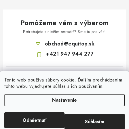
Pomôžeme vám s výberom
Potrebujete s niečím poradiť? Sme tu pre vás!
obchod
@
equitop.sk
+421 947 944 277
Tento web používa súbory cookie. Ďalším prechádzaním
tohto webu vyjadrujete súhlas s ich používaním.
Nastavenie
Z
á
Odmietnuť
p
Súhlasím
Copyright 2026
EquitopCorp s.r.o.
. Všetky práva vyhradené.
Vytvoril Shoptet