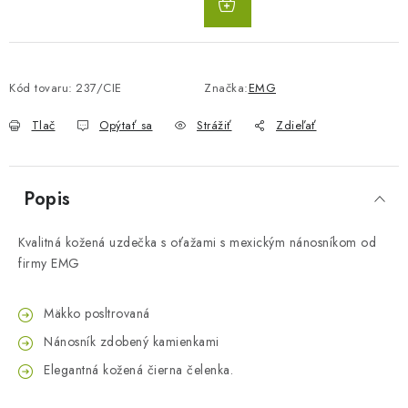
KOŠÍKA
Kód tovaru:
237/CIE
Značka:
EMG
Tlač
Opýtať sa
Strážiť
Zdieľať
Popis
Kvalitná kožená uzdečka s oťažami s mexickým nánosníkom od
firmy EMG
Mäkko posltrovaná
Nánosník zdobený kamienkami
Elegantná kožená čierna čelenka.