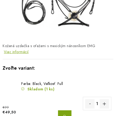
BLOG
KONTAKTY
PREDAJŇA
ZNAČKY
Kožená uzdečka s oťažami s mexickým nánosníkom EMG
Viac informácií
Obchodné podmienky
Dodacie podmienky
Podmienky ochrany osobných údajov
Napíšte nám
Farba: Black, Veľkosť: Full
Skladom
(1 ks)
€99
DO
€49,50