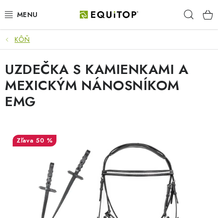
Prejsť
Hľad
na
obsah
KÔŇ
JAZDEC
UZDEČKA S KAMIENKAMI A
KÔŇ
MEXICKÝM NÁNOSNÍKOM
PONY
EMG
STAJŇA
50 %
PES
DARČEKOVÉ POUKAZY
VÝHODNE