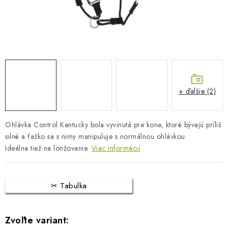
BLOG
KONTAKTY
PREDAJŇA
ZNAČKY
+ ďalšie (2)
Obchodné podmienky
Dodacie podmienky
Ohlávka Control Kentucky bola vyvinutá pre kone, ktoré bývajú príliš
Podmienky ochrany osobných údajov
Napíšte nám
silné a ťažko sa s nimy manipuluje s normálnou ohlávkou.
Ideálna tiež na lonžovanie.
Viac informácií
Tabulka