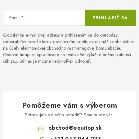
Email
PRIHLÁSIŤ SA
Odoslaním e-mailovej adresy a prihlásením sa do databázy
odberateľov newsletterov dobrovoľne udeľuje dotknutá osoba súhlas
na účely elektronickej obchodno-marketingovej komunikácie.
Osobné údaje sú spracúvané na tento účel výlučne počas platnosti
súhlasu. Súhlas je možné kedykoľvek odvolať.
Pomôžeme vám s výberom
Potrebujete s niečím poradiť? Sme tu pre vás!
obchod
@
equitop.sk
+421 947 944 277