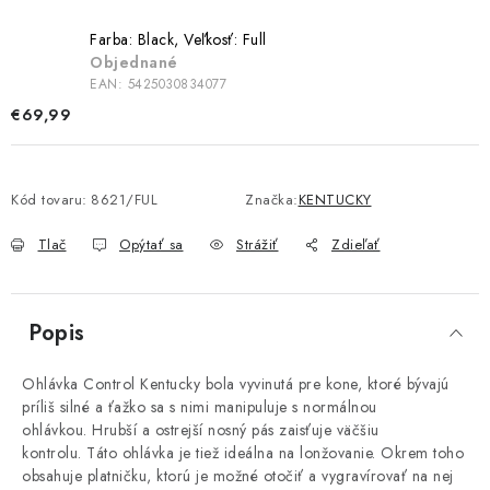
Farba: Black, Veľkosť: Full
Objednané
EAN:
5425030834077
€69,99
Kód tovaru:
8621/FUL
Značka:
KENTUCKY
Tlač
Opýtať sa
Strážiť
Zdieľať
Popis
Ohlávka Control Kentucky bola vyvinutá pre kone, ktoré bývajú
príliš silné a ťažko sa s nimi manipuluje s normálnou
ohlávkou. Hrubší a ostrejší nosný pás zaisťuje väčšiu
kontrolu. Táto ohlávka je tiež ideálna na lonžovanie. Okrem toho
obsahuje platničku, ktorú je možné otočiť a vygravírovať na nej