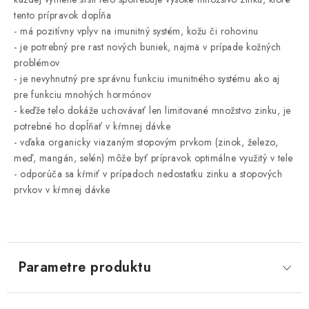
tento prípravok dopĺňa
- má pozitívny vplyv na imunitný systém, kožu či rohovinu
- je potrebný pre rast nových buniek, najmä v prípade kožných
problémov
- je nevyhnutný pre správnu funkciu imunitného systému ako aj
pre funkciu mnohých hormónov
- keďže telo dokáže uchovávať len limitované množstvo zinku, je
potrebné ho dopĺňať v kŕmnej dávke
- vďaka organicky viazaným stopovým prvkom (zinok, železo,
meď, mangán, selén) môže byť prípravok optimálne využitý v tele
- odporúča sa kŕmiť v prípadoch nedostatku zinku a stopových
prvkov v kŕmnej dávke
Parametre produktu