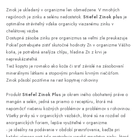
Zinok je ukladaný v organizme len obmedzene. V mnohých
regiónoch je zinku a selénu nedostatok.
Stiefel Zinok plus
je
optimálne stráviteľný vďaka organicky viazanému zinku v
chelátovej väzbe.
Dostupná zásoba zinku pre organizmus sa veľmi zle preukazuje.
Pokiaľ potrebujete zistiť skutočné hodnoty Zn v organizme Vášho
koňa, je potrebná analýza chlpu, hladina Zn z krvi je
nepreukázateľná.
Tiež kopyto je rovnako ako koža či srsť závislé na zásobovaní
minerálnymi látkami a stopovými prvkami krvným riečišťom.
Zinok pôsobí pozitívne na rast kopytnej rohoviny.
Produkt
Stiefel Zinok Plus
je okrem iného obohatený práve o
mangán a selén, jedná sa priamo o receptúru, ktorá má
napomôcť riešeniu kožných problémov a problémov s rohovinou.
Všetky prvky sú v organických väzbách, ktoré sú na rozdiel od
anorganických foriem, lepšie využiteľné v organizme.
- je ideálny na podávanie v období presrsťovania, keďže pri
každej výmene srsti telo spotrebuje vysoké množstvo zinku, ktoré