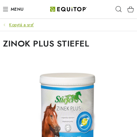
Prejsť
Hľad
na
obsah
Kopytá a srsť
JAZDEC
ZINOK PLUS STIEFEL
KÔŇ
PONY
STAJŇA
PES
DARČEKOVÉ POUKAZY
VÝHODNE