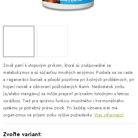
BLOG
KONTAKTY
PREDAJŇA
ZNAČKY
Zinok patrí k stopovým prvkom, ktoré sú zodpovedné za
Obchodné podmienky
Dodacie podmienky
metabolizmus a sú súčasťou mnohých enzýmov. Podiela sa na raste
Podmienky ochrany osobných údajov
Napíšte nám
a regenerácii buniek a pôsobí pozitívne pri kožných problémoch, pri
hojení raniek a obnovení poškodených tkanív. Nedostatok zinku
(a/alebo mangánu) sa môže prejaviť príznakmi totožnými s letnou
vyrážkou. Tiež pre správnu funkciu imunitného i hormonálneho
systému je potrebný práve zinok. Pri každej výmene srsti má
organizmus na príjem zinku vyššie požiadavky.
Viac informácií