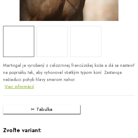
BLOG
KONTAKTY
PREDAJŇA
ZNAČKY
Martingal je vyrobený z celozrnnej francúzskej kože a dá sa nastaviť
Obchodné podmienky
Dodacie podmienky
na poprsáku tak, aby vyhovoval všetkým typom koní. Zastavuje
Podmienky ochrany osobných údajov
Napíšte nám
nežiaduci pohyb hlavy smerom nahor.
Viac informácií
Tabulka