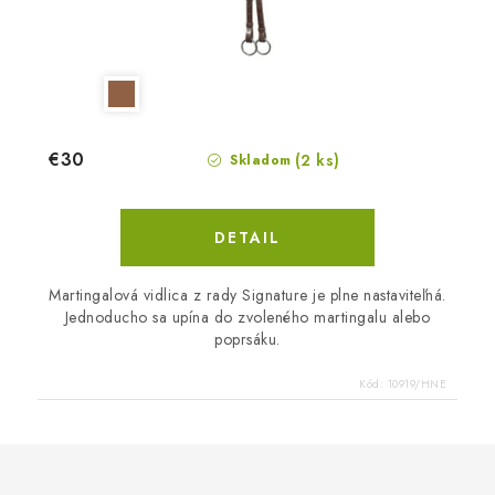
€30
(2 ks)
Skladom
DETAIL
Martingalová vidlica z rady Signature je plne nastaviteľná.
Jednoducho sa upína do zvoleného martingalu alebo
poprsáku.
Kód:
10919/HNE