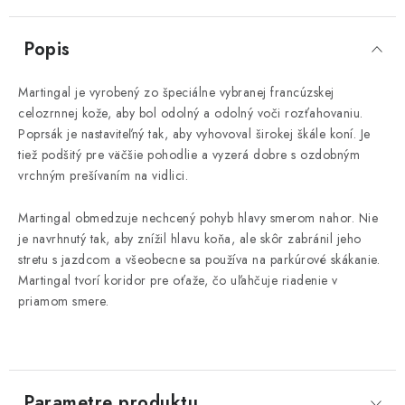
Popis
Martingal je vyrobený zo špeciálne vybranej francúzskej
celozrnnej kože, aby bol odolný a odolný voči rozťahovaniu.
Poprsák je nastaviteľný tak, aby vyhovoval širokej škále koní. Je
tiež podšitý pre väčšie pohodlie a vyzerá dobre s ozdobným
vrchným prešívaním na vidlici.
Martingal obmedzuje nechcený pohyb hlavy smerom nahor. Nie
je navrhnutý tak, aby znížil hlavu koňa, ale skôr zabránil jeho
stretu s jazdcom a všeobecne sa používa na parkúrové skákanie.
Martingal tvorí koridor pre oťaže, čo uľahčuje riadenie v
priamom smere.
Parametre produktu