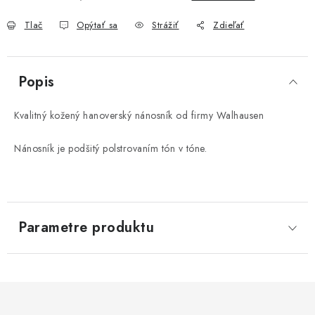
Tlač
Opýtať sa
Strážiť
Zdieľať
Popis
Kvalitný kožený hanoverský nánosník od firmy Walhausen
Nánosník je podšitý polstrovaním tón v tóne.
Parametre produktu