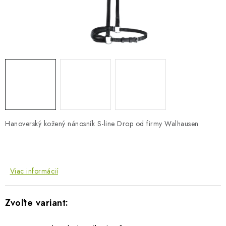
BLOG
KONTAKTY
PREDAJŇA
ZNAČKY
Obchodné podmienky
Dodacie podmienky
Hanoverský kožený nánosník S-line Drop od firmy Walhausen
Podmienky ochrany osobných údajov
Napíšte nám
Viac informácií