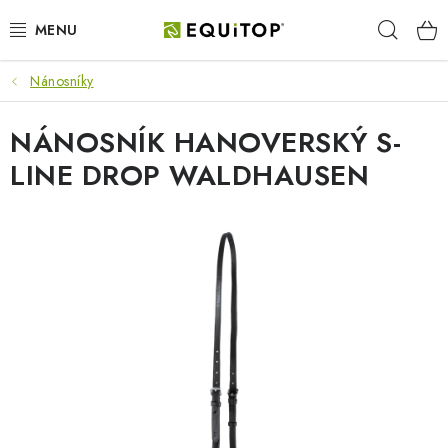
Prejsť
Hľad
na
obsah
Nánosníky
JAZDEC
NÁNOSNÍK HANOVERSKÝ S-
KÔŇ
LINE DROP WALDHAUSEN
PONY
STAJŇA
PES
DARČEKOVÉ POUKAZY
VÝHODNE