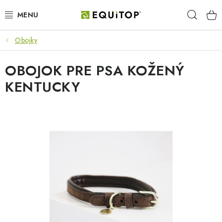
Prejsť
Hľad
na
obsah
Obojky
JAZDEC
OBOJOK PRE PSA KOŽENÝ
KÔŇ
KENTUCKY
PONY
STAJŇA
PES
DARČEKOVÉ POUKAZY
VÝHODNE