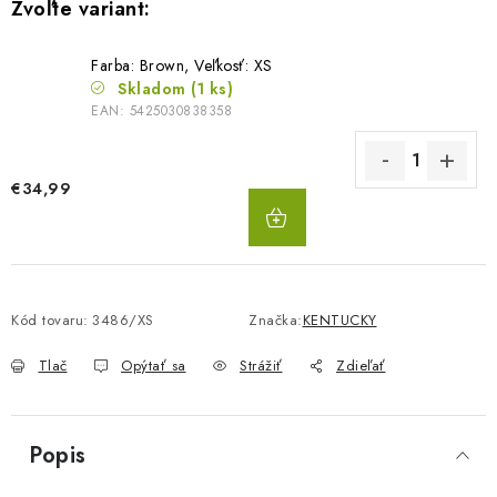
Farba: Brown, Veľkosť: XS
Skladom
(1 ks)
EAN:
5425030838358
€34,99
DO
KOŠÍKA
Kód tovaru:
3486/XS
Značka:
KENTUCKY
Tlač
Opýtať sa
Strážiť
Zdieľať
Popis