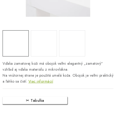
BLOG
KONTAKTY
PREDAJŇA
ZNAČKY
Obchodné podmienky
Dodacie podmienky
Vďaka zamatovej koži má obojok veľmi elegantný „zamatový“
Podmienky ochrany osobných údajov
Napíšte nám
vzhľad aj vďaka materiálu z mikrovlákna.
Na vnútornej strane je použitá umelá koža. Obojok je veľmi praktický
a ľahko sa čistí.
Viac informácií
Tabulka