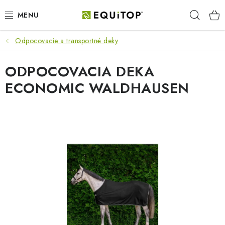
Prejsť
Hľad
na
obsah
Odpocovacie a transportné deky
JAZDEC
ODPOCOVACIA DEKA
KÔŇ
ECONOMIC WALDHAUSEN
PONY
STAJŇA
PES
DARČEKOVÉ POUKAZY
VÝHODNE