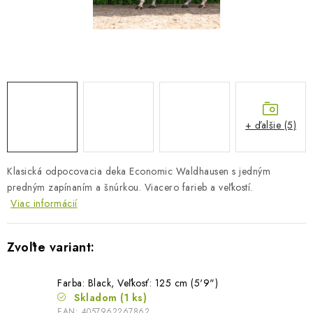
BLOG
KONTAKTY
PREDAJŇA
ZNAČKY
+ ďalšie (5)
Obchodné podmienky
Dodacie podmienky
Klasická odpocovacia deka Economic Waldhausen s jedným
Podmienky ochrany osobných údajov
Napíšte nám
predným zapínaním a šnúrkou. Viacero farieb a veľkostí.
Viac informácií
Farba: Black, Veľkosť: 125 cm (5'9")
Skladom
(1 ks)
EAN:
4057962267862