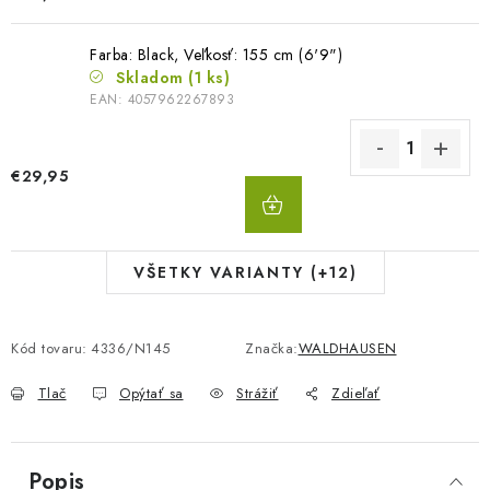
Farba: Black, Veľkosť: 155 cm (6'9")
Skladom
(1 ks)
EAN:
4057962267893
€29,95
DO
KOŠÍKA
VŠETKY VARIANTY (+12)
Kód tovaru:
4336/N145
Značka:
WALDHAUSEN
Tlač
Opýtať sa
Strážiť
Zdieľať
Popis