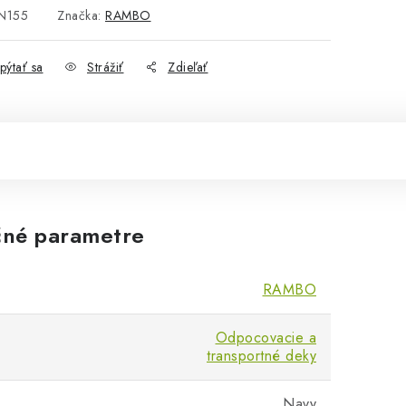
N155
Značka:
RAMBO
pýtať sa
Strážiť
Zdieľať
né parametre
RAMBO
Odpocovacie a
transportné deky
Navy