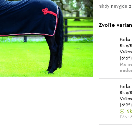
nikdy nevyjde 
Farba:
Blue/B
Veľkos
(6'6")
Mome
nedo
Farba:
Blue/B
Veľkos
(6'9")
S
EAN: