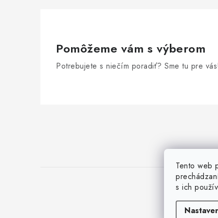
Pomôžeme vám s výberom
Potrebujete s niečím poradiť? Sme tu pre vás
Z
á
p
ä
Tento web p
prechádzaní
t
s ich použí
i
Nastaven