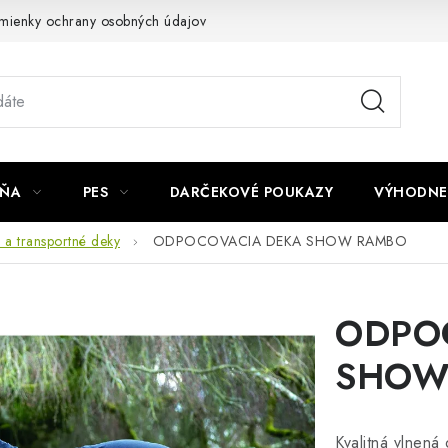
mienky ochrany osobných údajov
Napíšte nám
JŇA
PES
DARČEKOVÉ POUKAZY
VÝHODNE
a transportné deky
ODPOCOVACIA DEKA SHOW RAMBO
ODPO
SHOW
Kvalitná vlnená