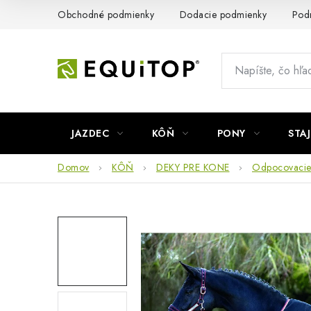
Prejsť
Obchodné podmienky
Dodacie podmienky
Pod
na
obsah
JAZDEC
KÔŇ
PONY
STA
Domov
KÔŇ
DEKY PRE KONE
Odpocovacie 