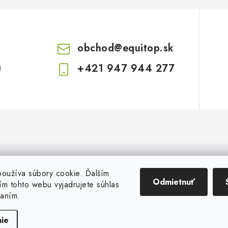
obchod
@
equitop.sk
+421 947 944 277
!
oužíva súbory cookie. Ďalším
Odmietnuť
m tohto webu vyjadrujete súhlas
vaním.
Copyright 2026
EquitopCorp s.r.o.
. Všetky práva vyhradené.
Vytvoril Shoptet
ie