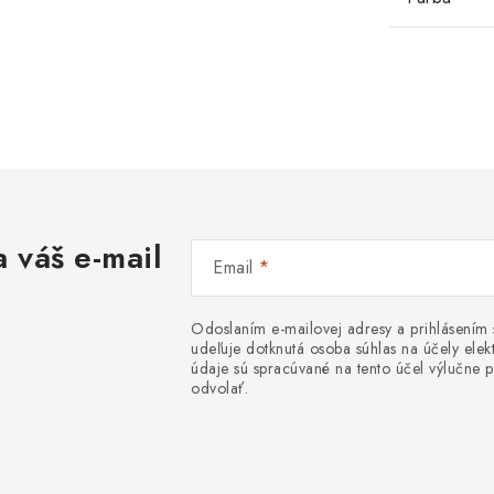
 váš e-mail
Email
Odoslaním e-mailovej adresy a prihlásením
udeľuje dotknutá osoba súhlas na účely el
údaje sú spracúvané na tento účel výlučne p
odvolať.