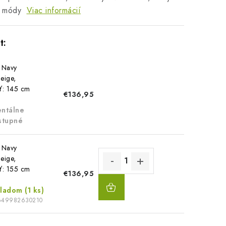
z módy
Viac informácií
 Navy
eige,
ť: 145 cm
€136,95
ntálne
stupné
 Navy
eige,
ť: 155 cm
€136,95
DO
KOŠÍKA
kladom
(1 ks)
649982630210