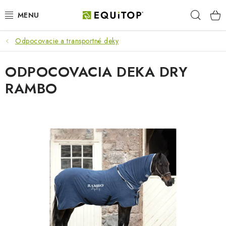
Prejsť
Hľad
na
obsah
Odpocovacie a transportné deky
JAZDEC
ODPOCOVACIA DEKA DRY
KÔŇ
RAMBO
PONY
STAJŇA
PES
DARČEKOVÉ POUKAZY
VÝHODNE