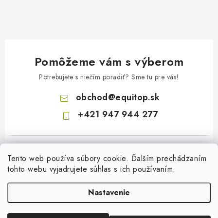
Pomôžeme vám s výberom
Potrebujete s niečím poradiť? Sme tu pre vás!
obchod
@
equitop.sk
+421 947 944 277
Tento web používa súbory cookie. Ďalším prechádzaním
tohto webu vyjadrujete súhlas s ich používaním.
Nastavenie
Z
á