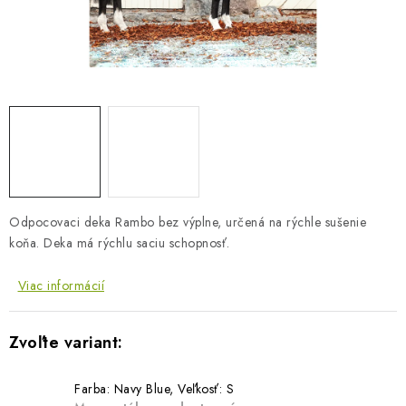
BLOG
KONTAKTY
PREDAJŇA
ZNAČKY
Obchodné podmienky
Dodacie podmienky
Odpocovaci deka Rambo bez výplne, určená na rýchle sušenie
Podmienky ochrany osobných údajov
Napíšte nám
koňa. Deka má rýchlu saciu schopnosť.
Viac informácií
Farba: Navy Blue, Veľkosť: S