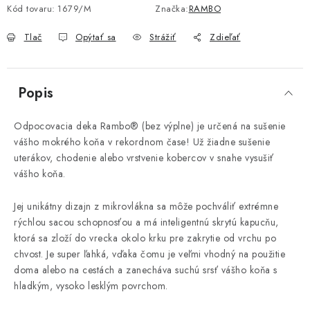
Kód tovaru:
1679/M
Značka:
RAMBO
Tlač
Opýtať sa
Strážiť
Zdieľať
Popis
Odpocovacia deka Rambo® (bez výplne) je určená na sušenie
vášho mokrého koňa v rekordnom čase! Už žiadne sušenie
uterákov, chodenie alebo vrstvenie kobercov v snahe vysušiť
vášho koňa.
Jej unikátny dizajn z mikrovlákna sa môže pochváliť extrémne
rýchlou sacou schopnosťou a má inteligentnú skrytú kapucňu,
ktorá sa zloží do vrecka okolo krku pre zakrytie od vrchu po
chvost. Je super ľahká, vďaka čomu je veľmi vhodný na použitie
doma alebo na cestách a zanecháva suchú srsť vášho koňa s
hladkým, vysoko lesklým povrchom.