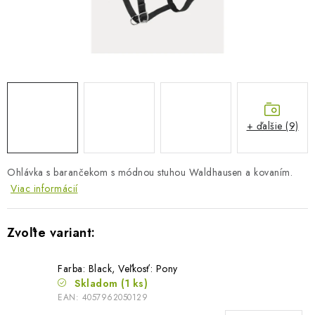
BLOG
KONTAKTY
PREDAJŇA
ZNAČKY
+ ďalšie (9)
Obchodné podmienky
Dodacie podmienky
Ohlávka s barančekom s módnou stuhou Waldhausen a kovaním.
Podmienky ochrany osobných údajov
Napíšte nám
Viac informácií
Farba: Black, Veľkosť: Pony
Skladom
(1 ks)
EAN:
4057962050129