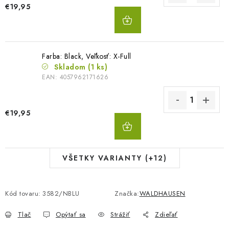
€19,95
DO
KOŠÍKA
Farba: Black, Veľkosť: X-Full
Skladom
(1 ks)
EAN:
4057962171626
€19,95
DO
KOŠÍKA
VŠETKY VARIANTY (+12)
Kód tovaru:
3582/NBLU
Značka:
WALDHAUSEN
Tlač
Opýtať sa
Strážiť
Zdieľať