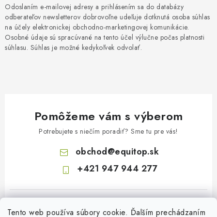
Odoslaním e-mailovej adresy a prihlásením sa do databázy
odberateľov newsletterov dobrovoľne udeľuje dotknutá osoba súhlas
na účely elektronickej obchodno-marketingovej komunikácie.
Osobné údaje sú spracúvané na tento účel výlučne počas platnosti
súhlasu. Súhlas je možné kedykoľvek odvolať.
Pomôžeme vám s výberom
Potrebujete s niečím poradiť? Sme tu pre vás!
obchod
@
equitop.sk
+421 947 944 277
Tento web používa súbory cookie. Ďalším prechádzaním