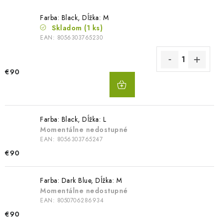
Farba: Black, Dĺžka: M
Skladom
(1 ks)
EAN:
8056303765230
€90
DO
KOŠÍKA
Farba: Black, Dĺžka: L
Momentálne nedostupné
EAN:
8056303765247
€90
Farba: Dark Blue, Dĺžka: M
Momentálne nedostupné
EAN:
8050706286934
€90