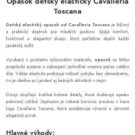
Opasok detský elastický
Cavalleria
Toscana
Detský elastický opasok od
Cavalleria Toscana
je štýlový
a praktický doplnok pre mladých jazdcov. Spája komfort,
funkčnosť a elegantný dizajn, ktorý perfektne doplní každý
jazdecký outfit.
Vyrobený z pružného nylonového materiálu,
opasok
sa ľahko
prispôsobí postave a zabezpečí pohodlné nosenie počas celého
dňa. Vďaka elasticite poskytuje voľnosť pohybu bez obmedzenia,
čo je ideálne pri jazdení aj bežných aktivitách v stajni.
Dizajn dopĺňajú kvalitné kožené detaily, ktoré dodávajú opasku
prémiový vzhľad. Zapínanie je riešené kovovou prackou v tvare
loga
Cavalleria Toscana
, ktorá predstavuje výrazný a zároveň
elegantný prvok.
Hlavné výhody: