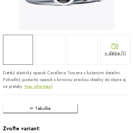
BLOG
KONTAKTY
PREDAJŇA
ZNAČKY
+ ďalšie (1)
Obchodné podmienky
Dodacie podmienky
Detský elastický opasok
Podmienky ochrany osobných údajov
Cavalleria Toscana
Napíšte nám
s koženými detailmi.
Pohodlný jazdecký opasok s kovovou prackou ideálny do stajne aj
na preteky.
Viac informácií
Tabulka