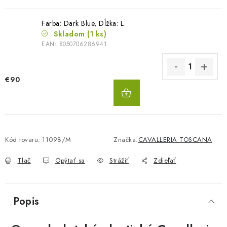
Farba: Dark Blue, Dĺžka: L
Skladom
(1 ks)
EAN:
8050706286941
€90
DO
KOŠÍKA
Kód tovaru:
11098/M
Značka:
CAVALLERIA TOSCANA
Tlač
Opýtať sa
Strážiť
Zdieľať
Popis