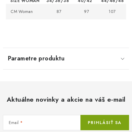
SIZE WOMAN
34/36/38
40/42
44/46/48
CM Woman
87
97
107
Parametre produktu
Aktuálne novinky a akcie na váš e-mail
Email
PRIHLÁSIŤ SA