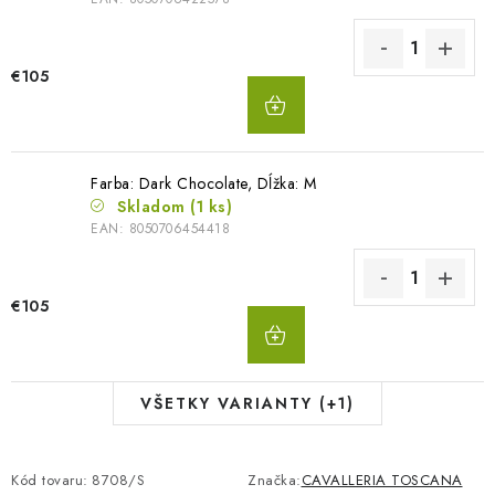
€105
DO
KOŠÍKA
Farba: Dark Chocolate, Dĺžka: M
Skladom
(1 ks)
EAN:
8050706454418
€105
DO
KOŠÍKA
VŠETKY VARIANTY (+1)
Kód tovaru:
8708/S
Značka:
CAVALLERIA TOSCANA