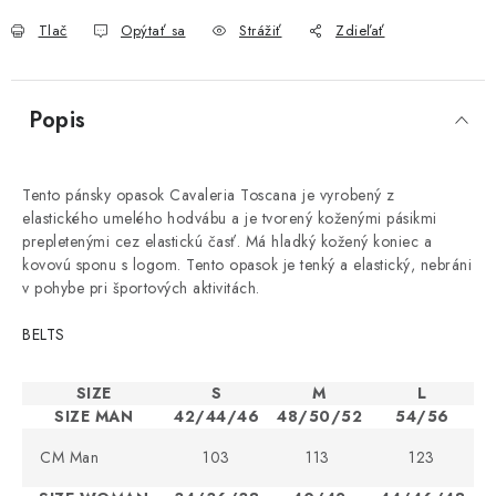
Tlač
Opýtať sa
Strážiť
Zdieľať
Popis
Tento pánsky opasok Cavaleria Toscana je vyrobený z
elastického umelého hodvábu a je tvorený koženými pásikmi
prepletenými cez elastickú časť. Má hladký kožený koniec a
kovovú sponu s logom. Tento opasok je tenký a elastický, nebráni
v pohybe pri športových aktivitách.
BELTS
SIZE
S
M
L
SIZE MAN
42/44/46
48/50/52
54/56
CM Man
103
113
123