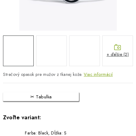
BLOG
KONTAKTY
PREDAJŇA
ZNAČKY
+ ďalšie (2)
Obchodné podmienky
Dodacie podmienky
Strečový opasok pre mužov z tkanej kože.
Podmienky ochrany osobných údajov
Napíšte nám
Viac informácií
Tabulka
Farba: Black, Dĺžka: S