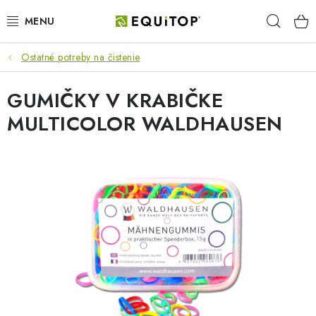
Prejsť
Hľad
na
obsah
Ostatné potreby na čistenie
JAZDEC
GUMIČKY V KRABIČKE
KÔŇ
MULTICOLOR WALDHAUSEN
PONY
STAJŇA
PES
DARČEKOVÉ POUKAZY
VÝHODNE