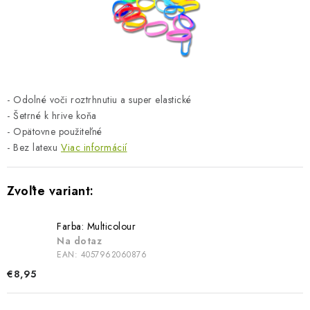
BLOG
KONTAKTY
PREDAJŇA
- Odolné voči roztrhnutiu a super elastické
ZNAČKY
- Šetrné k hrive koňa
- Opätovne použiteľné
- Bez latexu
Viac informácií
Obchodné podmienky
Dodacie podmienky
Podmienky ochrany osobných údajov
Napíšte nám
Farba: Multicolour
Na dotaz
EAN:
4057962060876
€8,95