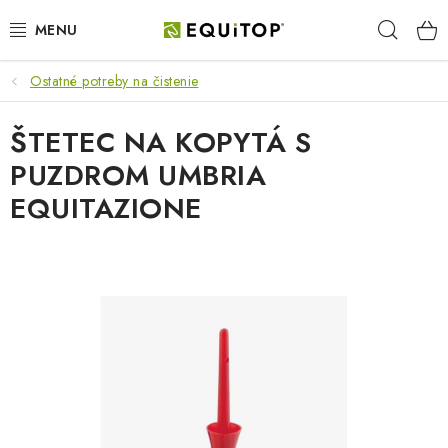
Prejsť
Hľad
na
obsah
Ostatné potreby na čistenie
JAZDEC
ŠTETEC NA KOPYTÁ S
KÔŇ
PUZDROM UMBRIA
PONY
EQUITAZIONE
STAJŇA
PES
DARČEKOVÉ POUKAZY
VÝHODNE