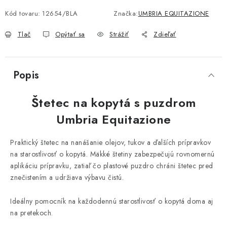
Kód tovaru:
12654/BLA
Značka:
UMBRIA EQUITAZIONE
Tlač
Opýtať sa
Strážiť
Zdieľať
Popis
Štetec na kopytá s puzdrom
Umbria Equitazione
Praktický štetec na nanášanie olejov, tukov a ďalších prípravkov
na starostlivosť o kopytá. Mäkké štetiny zabezpečujú rovnomernú
aplikáciu prípravku, zatiaľ čo plastové puzdro chráni štetec pred
znečistením a udržiava výbavu čistú.
Ideálny pomocník na každodennú starostlivosť o kopytá doma aj
na pretekoch.